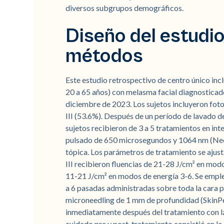
diversos subgrupos demográficos.
Diseño del estudio
métodos
Este estudio retrospectivo de centro único in
20 a 65 años) con melasma facial diagnosticad
diciembre de 2023. Los sujetos incluyeron fotot
III (53.6%). Después de un período de lavado 
sujetos recibieron de 3 a 5 tratamientos en int
pulsado de 650 microsegundos y 1064 nm (Neo E
tópica. Los parámetros de tratamiento se ajustar
III recibieron fluencias de 21-28 J/cm² en modo
11-21 J/cm² en modos de energía 3-6. Se emple
a 6 pasadas administradas sobre toda la cara p
microneedling de 1 mm de profundidad (SkinPe
inmediatamente después del tratamiento con lás
cuidado pre y post-tratamiento consistió en la