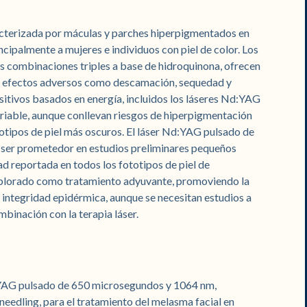
acterizada por máculas y parches hiperpigmentados en
incipalmente a mujeres e individuos con piel de color. Los
las combinaciones triples a base de hidroquinona, ofrecen
con efectos adversos como descamación, sequedad y
sitivos basados en energía, incluidos los láseres Nd:YAG
riable, aunque conllevan riesgos de hiperpigmentación
otipos de piel más oscuros. El láser Nd:YAG pulsado de
er prometedor en estudios preliminares pequeños
ad reportada en todos los fototipos de piel de
explorado como tratamiento adyuvante, promoviendo la
 integridad epidérmica, aunque se necesitan estudios a
binación con la terapia láser.
d:YAG pulsado de 650 microsegundos y 1064 nm,
eedling, para el tratamiento del melasma facial en