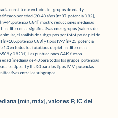
cacia consistente en todos los grupos de edad y
tratificado por edad (20-40 años [n=87, potencia 0.82],
 [n=44, potencia 0.84]) mostró reducciones medianas
 sin diferencias significativas entre grupos (valores de
 similar, el análisis de subgrupos por fototipo de piel de
 III [n=105, potencia 0.88] y tipos IV-V [n=25, potencia
1.0 en todos los fototipos de piel sin diferencias
 0.6589 y 0.8201). Las puntuaciones GAIS fueron
e edad (mediana de 4.0 para todos los grupos; potencias
ra los tipos II y III, 3.0 para los tipos IV-V; potencias
gnificativas entre los subgrupos.
iana [mín, máx], valores P, IC del