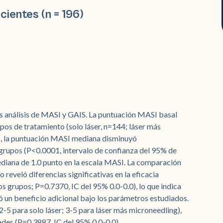
ientes (n = 196)
os análisis de MASI y GAIS. La puntuación MASI basal
os de tratamiento (solo láser, n=144; láser más
o, la puntuación MASI mediana disminuyó
 grupos (P<0.0001, intervalo de confianza del 95% de
mediana de 1.0 punto en la escala MASI. La comparación
 reveló diferencias significativas en la eficacia
 grupos; P=0.7370, IC del 95% 0.0-0.0), lo que indica
ó un beneficio adicional bajo los parámetros estudiados.
-5 para solo láser; 3-5 para láser más microneedling),
dades (P=0.3887, IC del 95% 0.0-0.0).