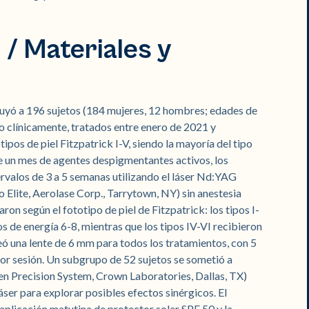
 / Materiales y
cluyó a 196 sujetos (184 mujeres, 12 hombres; edades de
o clínicamente, tratados entre enero de 2021 y
ipos de piel Fitzpatrick I-V, siendo la mayoría del tipo
de un mes de agentes despigmentantes activos, los
ervalos de 3 a 5 semanas utilizando el láser Nd:YAG
lite, Aerolase Corp., Tarrytown, NY) sin anestesia
on según el fototipo de piel de Fitzpatrick: los tipos I-
s de energía 6-8, mientras que los tipos IV-VI recibieron
ó una lente de 6 mm para todos los tratamientos, con 5
or sesión. Un subgrupo de 52 sujetos se sometió a
n Precision System, Crown Laboratories, Dallas, TX)
er para explorar posibles efectos sinérgicos. El
 aplicación matutina de protector solar SPF 50 y la