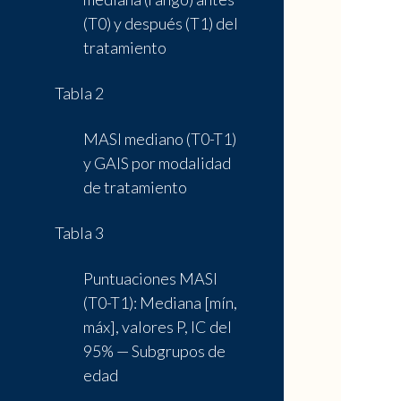
(T0) y después (T1) del
tratamiento
Tabla 2
MASI mediano (T0-T1)
y GAIS por modalidad
de tratamiento
Tabla 3
Puntuaciones MASI
(T0-T1): Mediana [mín,
máx], valores P, IC del
95% — Subgrupos de
edad