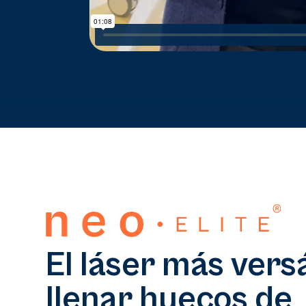
El láser más versá
llenar huecos de