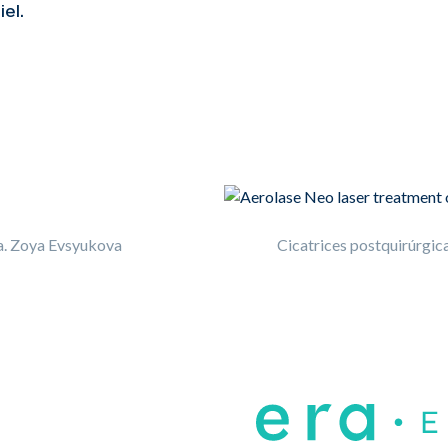
iel.
ra. Zoya Evsyukova
Cicatrices postquirúrgic