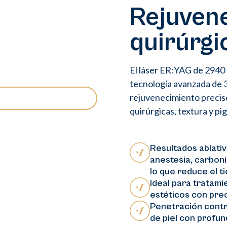
Rejuvene
quirúrgi
El láser ER:YAG de 2940 
tecnología avanzada de 
rejuvenecimiento preciso
quirúrgicas, textura y p
Resultados ablati
anestesia, carboni
lo que reduce el t
Ideal para tratami
estéticos con prec
Penetración contro
de piel con profun