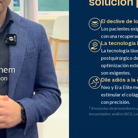
solución 
El declive de l
Los pacientes exi
con una recuperac
La tecnología
La tecnología lás
postquirúrgico de 
optimización esté
son exigentes.
Dile adiós a l
Neo y Era Elite me
estimular el colá
con precisión.
1.
Encuestas de proveedores y
encuestados; análisis BCG, L