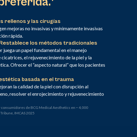
preferida.
os rellenos y las cirugías
gen mejoras no invasivas y mínimamente invasivas
ión rápida.
 Restablece los métodos tradicionales
er juega un papel fundamental en el manejo
cicatrices, el rejuvenecimiento de la piel y la
tica. Ofrecer el “aspecto natural” que los pacientes
a estética basada en el trauma
joran la calidad de la piel con disrupción al
geno, resolver el enrojecimiento y rejuvenecimiento
 consumidores de BCG Medical Aesthetics en ~ 4,000
a Tribune, IMCAS 2025