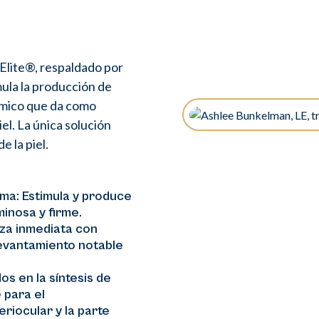
Elite®, respaldado por
ula la producción de
rmico que da como
iel. La única solución
e la piel.
rma: Estimula y produce
minosa y firme.
eza inmediata con
levantamiento notable
s en la síntesis de
 para el
eriocular y la parte