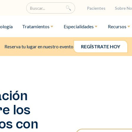
Pacientes
Sobre No
ología
Tratamientos
Especialidades
Recursos
Reserva tu lugar en nuestro evento
REGÍSTRATE HOY
ación
e los
cos con