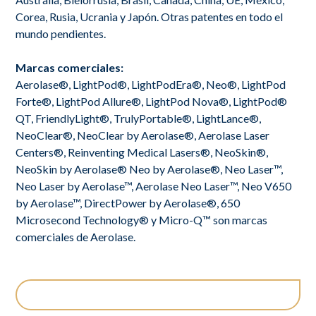
Corea, Rusia, Ucrania y Japón. Otras patentes en todo el
mundo pendientes.
Marcas comerciales:
Aerolase®, LightPod®, LightPodEra®, Neo®, LightPod
Forte®, LightPod Allure®, LightPod Nova®, LightPod®
QT, FriendlyLight®, TrulyPortable®, LightLance®,
NeoClear®, NeoClear by Aerolase®, Aerolase Laser
Centers®, Reinventing Medical Lasers®, NeoSkin®,
NeoSkin by Aerolase® Neo by Aerolase®, Neo Laser™,
Neo Laser by Aerolase™, Aerolase Neo Laser™, Neo V650
by Aerolase™, DirectPower by Aerolase®, 650
Microsecond Technology® y Micro-Q™ son marcas
comerciales de Aerolase.