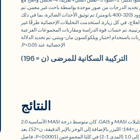
 5=تحسن ملحوظ). تم تحديد الدرجات من صور موحدة بواسطة باحث غير معمي. تم
تقييم عمق التصبغ باستخدام فحص مصباح وود (320-400 نانومتر). تم توثيق الأحداث الضائرة، بما في ذلك
لعلاج، في كل زيارة. استخدمت التحليلات الإحصائية طرقًا غير
ترية مناسبة لدرجات MASI/GAIS الترتيبية. تم حساب قوة الدراسة ومقارنات المجموعات الفرعية
تني U، مع إجراء المقارنات باستخدام اختبار ويلكوكسون مان-ويتني. تم تحديد الدلالة
الإحصائية عند P<0.05.
التركيبة السكانية للمرضى (ن = 196)
النتائج
حققت الدراسة قوة إحصائية بلغت 0.91 لكل من تحليلات MASI و GAIS. كان متوسط درجة MASI الأساسية 2.0
(المدى 1-3) لكلا مجموعتي العلاج (الليزر وحده، ن=144؛ الليزر بالإضافة إلى الوخز بالإبر الدقيقة، ن=52). بعد
العلاج، انخفض متوسط درجة MASI بشكل ملحوظ إلى 1.0 (المدى 1-2) في كلتا المجموعتين (P<0.0001، فاصل