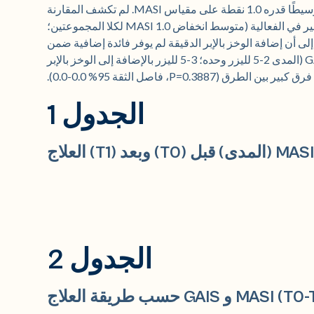
الثقة 95% من -1.0 إلى -1.0)، مما يمثل انخفاضًا وسيطًا قدره 1.0 نقطة على مقياس MASI. لم تكشف المقارنة
المباشرة بين طرق العلاج عن أي فرق كبير في الفعالية (متوسط انخفاض MASI 1.0 لكلا المجموعتين؛
ثقة 95% 0.0-0.0)، مما يشير إلى أن إضافة الوخز بالإبر الدقيقة لم يوفر فائدة إضافية ضمن
المعايير المدروسة. كان متوسط درجة GAIS 4.0 (المدى 2-5 لليزر وحده؛ 3-5 لليزر بالإضافة إلى الوخز بالإبر
ق (P=0.3887، فاصل الثقة 95% 0.0-0.0).
الجدول 1
الجدول 2