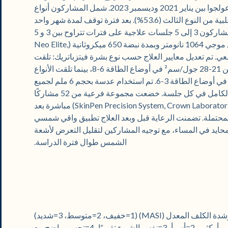
عامًا) يعانون من كلف وجهي تم تشخيصه سريريًا وعولجوا بين يناير 2021 وديسمبر 2023. شمل المشاركون أنواع
بشرة فيتزباتريك من الأول إلى الخامس، وكانت الأغلبية من النوع الثالث (53.6%). بعد فترة توقف لمدة شهر واحد
عن استخدام عوامل إزالة التصبغ النشطة، تلقى المشاركون 3 إلى 5 جلسات علاجية على فترات تتراوح بين 3 و 5
أسابيع باستخدام ليزر Nd:YAG النبضي بطول موجي 1064 نانومتر وبمدة نبضة 650 ميكروثانية (Neo Elite,
Aerolas) دون تخدير موضعي. تم تعديل معايير العلاج حسب نوع بشرة فيتزباتريك: تلقت
الأنواع من الأول إلى الثالث كثافات طاقة تتراوح بين 21-28 جول/سم² في أوضاع الطاقة 6-8، بينما تلقت الأنواع
من الرابع إلى السادس 11-21 جول/سم² في أوضاع الطاقة 3-6. تم استخدام عدسة بحجم 6 ملم لجميع
العلاجات، مع تمرير 5 إلى 6 مرات على الوجه بالكامل في كل جلسة. خضعت مجموعة فرعية من 52 مشاركًا
لوخز بالإبر الدقيقة بعمق 1 ملم (SkinPen Precision System, Crown Laboratories, Dallas, TX) مباشرة بعد
 المحتملة. تضمنت الرعاية قبل وبعد العلاج تطبيق واقي شمسي
ق مرطب محايد في المساء، مع توجيه المشاركين لتقليل التعرض لأشعة
الشمس طوال فترة الدراسة.
تم تقييم الفعالية باستخدام مؤشر مساحة وشدة الكلف المعدل (MASI) (1=خفيف، 2=متوسط، 3=شديد)
ومقياس التحسن الجمالي العالمي (GAIS؛ 1=أسوأ بكثير، 2=أسوأ، 3=نفس الشيء تقريبًا، 4=تحسن واضح مع