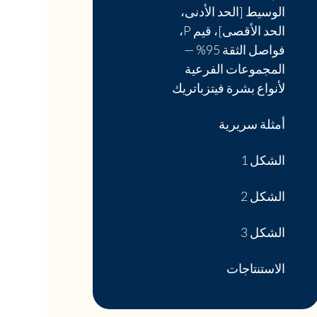
الوسيط [الحد الأدنى،
الحد الأقصى]، قيم P،
فواصل الثقة 95% —
المجموعات الفرعية
لأنواع بشرة فيتزباتريك
أمثلة سريرية
الشكل 1
الشكل 2
الشكل 3
الاستنتاجات