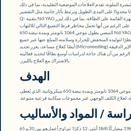
رة الملونة. تقدم العلاجات الموضعية التقليدية، بما في ذلك
حًا محدودًا على المدى الطويل وترتبط بآثار جانبية مثل التقشير
والجفاف وتصبغ غير متساوٍ. تم استخدام الأجهزة القائمة على الطاقة، بما في ذلك ليزر Nd:YAG بتقنية Q-
متفاوتة، على الرغم من أنها تحمل مخاطر فرط التصبغ التالي للالتهاب
(PIH)، خاصة في أنواع البشرة الداكنة. أظهر ليزر Nd:YAG النبضي بطول موجي 1064 نانومتر وبمدة نبضة 650
ظرًا لتوليده المنخفض للحرارة وسلامته المبلغ عنها عبر جميع
أنواع بشرة فيتزباتريك. تم استكشاف الوخز بالإبر الدقيقة (Microneedling) أيضًا كعلاج مساعد، يعزز تجديد
لرغم من أن هناك حاجة لدراسات أوسع نطاقًا لتحديد فعاليته
بالاشتراك مع العلاج بالليزر.
الهدف
لتقييم فعالية وسلامة ليزر Nd:YAG النبضي بطول موجي 1064 نانومتر وبمدة نبضة 650 ميكروثانية، الذي يُعطى
يقة، لعلاج الكلف الوجهي عبر مجموعات سكانية فرعية متنوعة.
اسة / المواد والأساليب
شملت هذه الدراسة الاستعادية من مركز واحد 196 مشاركًا (184 أنثى، 12 ذكرًا؛ تتراوح أعمارهم بين 20 و 65