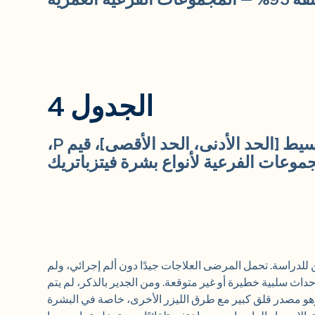
رعية العمرية
الجدول 4
درجات MASI (T0-T1): الوسيط [الحد الأدنى، الحد الأقصى]، قيم P،
ن للدراسة. تحمل المرضى العلاجات جيدًا دون ألم إجرائي، ولم
داث سلبية خطيرة أو غير متوقعة. ومن الجدير بالذكر، لم يتم
وهو مصدر قلق كبير مع طرق الليزر الأخرى، خاصة في البشرة