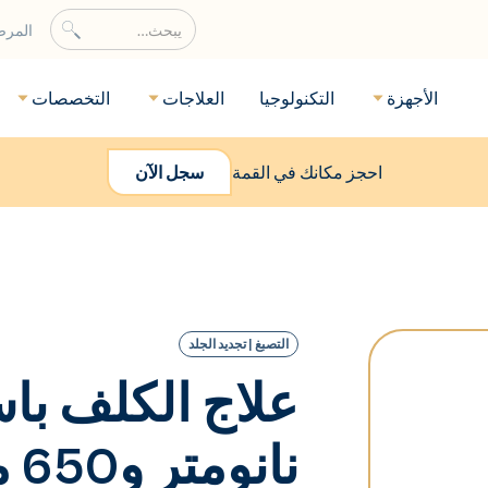
المر
الأجهزة
التكنولوجيا
العلاجات
التخصصات
احجز مكانك في القمة
سجل الآن
التصبغ | تجديد الجلد
نا