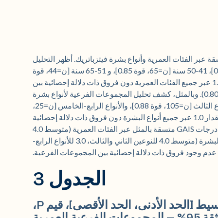
عبر الفئات العمرية وأنواع بشرة فيتزباتريك. أظهر التحليل
الطبقي حسب العمر (20-40 سنة [ن=87، قوة 0.82]، 41-50 سنة [ن=65، قوة 0.85]، و 51-65 سنة [ن=44، قوة
0.84]) انخفاضات متوسطة في MASI بمقدار 1.0 عبر جميع الفئات العمرية دون فروق ذات دلالة إحصائية بين
المجموعات (تراوحت قيم P من 0.3546 إلى 0.8012). وبالمثل، كشف تحليل المجموعات الفرعية لأنواع بشرة
فيتزباتريك (النوع الثاني [ن=66، قوة 0.94]، النوع الثالث [ن=105، قوة 0.88]، والأنواع الرابع-الخامس [ن=25،
قوة 0.84]) عن انخفاضات متوسطة في MASI بمقدار 1.0 عبر جميع أنواع البشرة دون فروق ذات دلالة إحصائية
(تراوحت قيم P من 0.6589 إلى 0.8201). كانت درجات GAIS متسقة بالمثل عبر الفئات العمرية (متوسط 4.0
لجميع المجموعات؛ قوى 0.85-0.91) وأنواع البشرة (متوسط 4.0 للنوعين الثاني والثالث، 3.0 للأنواع الرابع-
الجدول 3
درجات MASI (T0-T1): الوسيط [الحد الأدنى، الحد الأقصى]، قيم P،