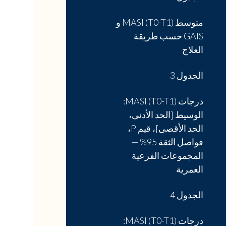
متوسط MASI (T0-T1) و
GAIS حسب طريقة
العلاج
الجدول 3
درجات MASI (T0-T1):
الوسيط [الحد الأدنى،
الحد الأقصى]، قيم P،
فواصل الثقة 95% —
المجموعات الفرعية
العمرية
الجدول 4
درجات MASI (T0-T1):