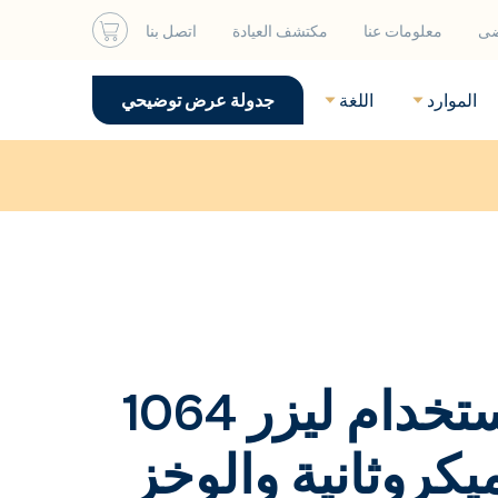
ضى
معلومات عنا
مكتشف العيادة
اتصل بنا
الموارد
اللغة
جدولة عرض توضيحي
علاج الكلف باستخدام ليزر 1064
نومتر و650 ميكروثانية والوخز