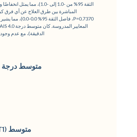
P=0.7370، فاصل ال
الدقيقة)، مع عدم وجود فرق كبير بين الطر
متوسط درجة MASI (المدى) قبل (T0) وبعد (T1) العلاج
متوسط MASI (T0-T1) و GAIS حسب طريقة العلاج