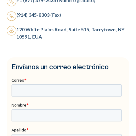
+1 (877) 379-2435
(Número gratuito)
(914) 345-8303
(Fax)
120 White Plains Road, Suite 515, Tarrytown, NY
10591, EUA
Envíanos un correo electrónico