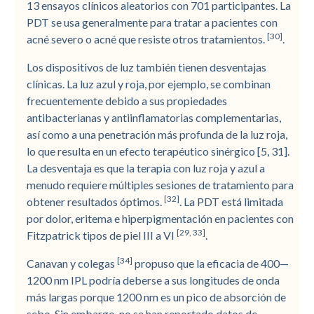
13 ensayos clínicos aleatorios con 701 participantes. La
PDT se usa generalmente para tratar a pacientes con
[30]
acné severo o acné que resiste otros tratamientos.
.
Los dispositivos de luz también tienen desventajas
clínicas. La luz azul y roja, por ejemplo, se combinan
frecuentemente debido a sus propiedades
antibacterianas y antiinflamatorias complementarias,
así como a una penetración más profunda de la luz roja,
lo que resulta en un efecto terapéutico sinérgico [5, 31].
La desventaja es que la terapia con luz roja y azul a
menudo requiere múltiples sesiones de tratamiento para
[32]
obtener resultados óptimos.
. La PDT está limitada
por dolor, eritema e hiperpigmentación en pacientes con
[29, 33]
Fitzpatrick tipos de piel III a VI
.
[34]
Canavan y colegas
propuso que la eficacia de 400—
1200 nm IPL podría deberse a sus longitudes de onda
más largas porque 1200 nm es un pico de absorción de
sebo. Sin embargo, no se han reportado datos de