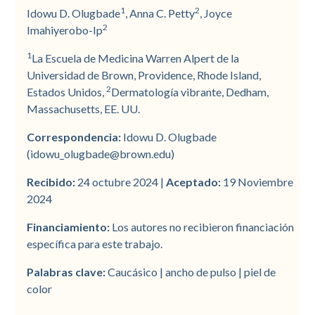
Antecedentes
Diseño del Estudio
Análisis de datos
Demografía del paciente y
Terapias Adjuntivas
Evaluación de eventos adversos
Tratamiento de pacientes
Discusión
1
2
Idowu D. Olugbade
, Anna C. Petty
, Joyce
características basales
blancos y piel de color
2
Imahiyerobo-Ip
Apuntar
Determinación de la gravedad
1
La Escuela de Medicina Warren Alpert de la
del acné
Número de tratamientos y
Universidad de Brown, Providence, Rhode Island,
Pacientes/Métodos
puntuación IGA
2
Estados Unidos,
Dermatología vibrante, Dedham,
Procedimiento
Massachusetts, EE. UU.
Resultados
Tratamientos con Láser
Correspondencia:
Idowu D. Olugbade
Conclusión
(idowu_olugbade@brown.edu)
Recibido:
24 octubre 2024 |
Aceptado:
19 Noviembre
2024
Financiamiento:
Los autores no recibieron financiación
específica para este trabajo.
Palabras clave:
Caucásico | ancho de pulso | piel de
color