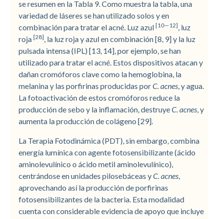
se resumen en la Tabla 9. Como muestra la tabla, una
variedad de láseres se han utilizado solos y en
[10—12]
combinación para tratar el acné. Luz azul
, luz
[28]
roja
, la luz roja y azul en combinación [8, 9] y la luz
pulsada intensa (IPL) [13, 14], por ejemplo, se han
utilizado para tratar el acné. Estos dispositivos atacan y
dañan cromóforos clave como la hemoglobina, la
melanina y las porfirinas producidas por
C. acnes
, y agua.
La fotoactivación de estos cromóforos reduce la
producción de sebo y la inflamación, destruye
C. acnes
, y
aumenta la producción de colágeno [29].
La Terapia Fotodinámica (PDT), sin embargo, combina
energía lumínica con agente fotosensibilizante (ácido
aminolevulínico o ácido metil aminolevulínico),
centrándose en unidades pilosebáceas y
C. acnes
,
aprovechando así la producción de porfirinas
fotosensibilizantes de la bacteria. Esta modalidad
cuenta con considerable evidencia de apoyo que incluye