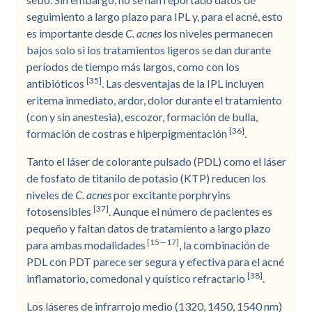
seguimiento a largo plazo para IPL y, para el acné, esto
es importante desde
C. acnes
los niveles permanecen
bajos solo si los tratamientos ligeros se dan durante
períodos de tiempo más largos, como con los
[35]
antibióticos
. Las desventajas de la IPL incluyen
eritema inmediato, ardor, dolor durante el tratamiento
(con y sin anestesia), escozor, formación de bulla,
[36]
formación de costras e hiperpigmentación
.
Tanto el láser de colorante pulsado (PDL) como el láser
de fosfato de titanilo de potasio (KTP) reducen los
niveles de
C. acnes
por excitante porphryins
[37]
fotosensibles
. Aunque el número de pacientes es
pequeño y faltan datos de tratamiento a largo plazo
[15—17]
para ambas modalidades
, la combinación de
PDL con PDT parece ser segura y efectiva para el acné
[38]
inflamatorio, comedonal y quístico refractario
.
Los láseres de infrarrojo medio (1320, 1450, 1540 nm)