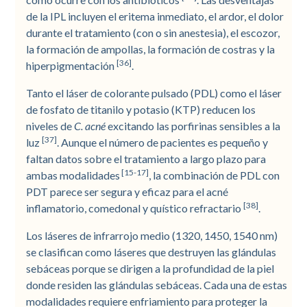
de la IPL incluyen el eritema inmediato, el ardor, el dolor
durante el tratamiento (con o sin anestesia), el escozor,
la formación de ampollas, la formación de costras y la
[36]
hiperpigmentación
.
Tanto el láser de colorante pulsado (PDL) como el láser
de fosfato de titanilo y potasio (KTP) reducen los
niveles de
C. acné
excitando las porfirinas sensibles a la
[37]
luz
. Aunque el número de pacientes es pequeño y
faltan datos sobre el tratamiento a largo plazo para
[15-17]
ambas modalidades
, la combinación de PDL con
PDT parece ser segura y eficaz para el acné
[38]
inflamatorio, comedonal y quístico refractario
.
Los láseres de infrarrojo medio (1320, 1450, 1540 nm)
se clasifican como láseres que destruyen las glándulas
sebáceas porque se dirigen a la profundidad de la piel
donde residen las glándulas sebáceas. Cada una de estas
modalidades requiere enfriamiento para proteger la