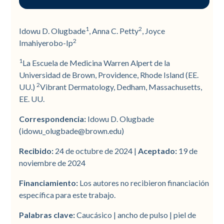
Resumen
Introducción
Materiales y métodos
Tabla 1
Tabla 2
Resultados
Figura 1
Figura 2
Tabla 3
Cuadro 4
Cuadro 5
Cuadro 6
Cuadro 7
Cuadro 8
Figura 3
Figura 4
Figura 5
Figura 6
Figura 7
Cuadro 9
Conclusión
Referencias
Antecedentes
Diseño del estudio
Análisis de datos
Características demográficas y
Terapias complementarias
Evaluación de eventos adversos
Tratamiento de pacientes con
Discusión
1
2
Idowu D. Olugbade
, Anna C. Petty
, Joyce
basales de los pacientes
piel blanca y de color
2
Imahiyerobo-Ip
Objetivo
Determinación de la gravedad
1
La Escuela de Medicina Warren Alpert de la
del acné
Número de tratamientos y
Universidad de Brown, Providence, Rhode Island (EE.
Pacientes y métodos
puntuación de IGA
2
UU.)
Vibrant Dermatology, Dedham, Massachusetts,
Procedimiento
EE. UU.
Resultados
Tratamientos láser
Correspondencia:
Idowu D. Olugbade
Conclusión
(idowu_olugbade@brown.edu)
Recibido:
24 de octubre de 2024 |
Aceptado:
19 de
noviembre de 2024
Financiamiento:
Los autores no recibieron financiación
específica para este trabajo.
Palabras clave:
Caucásico | ancho de pulso | piel de