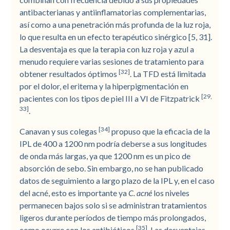
antibacterianas y antiinflamatorias complementarias,
así como a una penetración más profunda de la luz roja,
lo que resulta en un efecto terapéutico sinérgico [5, 31].
La desventaja es que la terapia con luz roja y azul a
menudo requiere varias sesiones de tratamiento para
[32]
obtener resultados óptimos
. La TFD está limitada
por el dolor, el eritema y la hiperpigmentación en
[29,
pacientes con los tipos de piel III a VI de Fitzpatrick
33]
.
[34]
Canavan y sus colegas
propuso que la eficacia de la
IPL de 400 a 1200 nm podría deberse a sus longitudes
de onda más largas, ya que 1200 nm es un pico de
absorción de sebo. Sin embargo, no se han publicado
datos de seguimiento a largo plazo de la IPL y, en el caso
del acné, esto es importante ya
C. acné
los niveles
permanecen bajos solo si se administran tratamientos
ligeros durante períodos de tiempo más prolongados,
[35]
como ocurre con los antibióticos
. Las desventajas