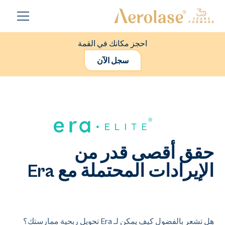
احجز مكانك في القمة
سجل الآن
حقق أقصى قدر من
الإيرادات المحتملة مع Era
هل تشعر بالفضول كيف يمكن لـ Era تحويل ربحية ممارستك؟