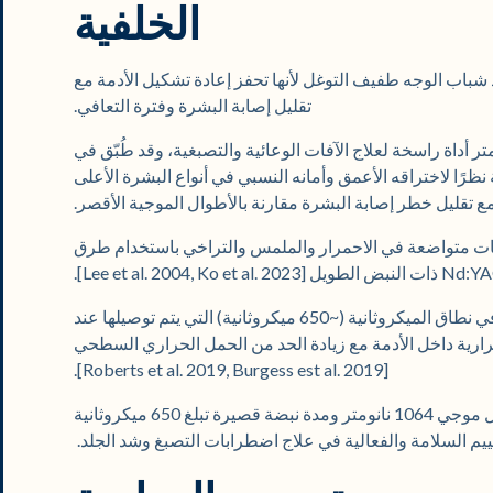
الخلفية
شباب الوجه طفيف التوغل لأنها تحفز إعادة تشكيل الأدمة مع
تقليل إصابة البشرة وفترة التعافي.
زر Nd:YAG بطول موجي 1064 نانومتر أداة راسخة لعلاج الآفات الوعائية والتصبغية، وقد طُبّق في
نظرًا لاختراقه الأعمق وأمانه النسبي في أنواع البشرة الأعلى
تقليل خطر إصابة البشرة مقارنة بالأطوال الموجية الأقصر.
ات متواضعة في الاحمرار والملمس والتراخي باستخدام طرق
في الآونة الأخيرة، برزت فترات النبض الأقصر في نطاق الميكروثانية (~650 ميكروثانية) التي يتم توصيلها عند
 الحرارية داخل الأدمة مع زيادة الحد من الحمل الحراري السطحي
[Roberts et al. 2019, Burgess est al. 2019].
في هذه الدراسة، تمت دراسة ليزر Nd:YAG بطول موجي 1064 نانومتر ومدة نبضة قصيرة تبلغ 650 ميكروثانية
قييم السلامة والفعالية في علاج اضطرابات التصبغ وشد الجلد.