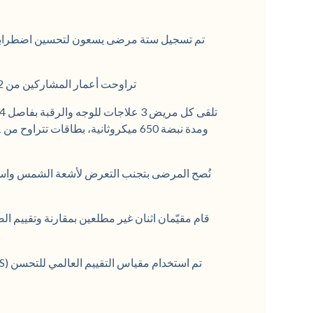
تراوحت أعمار المشاركين من 42 إلى 72 عامًا مع أنواع بشرة فيتزباتريك من الثاني إلى الرابع.
نُصح المرضى بتجنب التعرض لأشعة الشمس واستخد