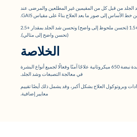
لجلد من قبل كل من المقيمين غير المطلعين والمرضى عند
خط الأساس إلى صور ما بعد العلاج بناءً على مقياس GAIS.
في المتوسط، تحسنت اضطرابات التصبغ بمقدار +1.5 (تحسن ملحوظ إلى واضح) وتحسن شد الجلد بمقدار +2.5
(تحسن واضح إلى مثالي).
الخلاصة
يُعد ليزر Nd:YAG بطول موجي 1064 نانومتر وبمدة نبضة 650 ميكروثانية علاجًا آمنًا وفعالًا لجميع أنواع البشرة
في معالجة التصبغات وشد الجلد.
دات وبروتوكول العلاج بشكل أكبر، وقد يشمل ذلك أيضًا تقييم
معايير إضافية.