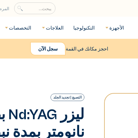
المر
الأجهزة
التكنولوجيا
العلاجات
التخصصات
احجز مكانك في القمة
سجل الآن
التصبغ | تجديد الجلد
نانومتر بمدة ن