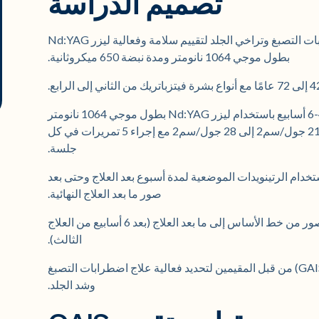
تصميم الدراسة
تم تسجيل ستة مرضى يسعون لتحسين اضطرابات التصبغ وتراخي الجلد لتقييم سلامة وفعالية ليزر Nd:YAG
بطول موجي 1064 نانومتر ومدة نبضة 650 ميكروثانية.
تلقى كل مريض 3 علاجات للوجه والرقبة بفاصل 4-6 أسابيع باستخدام ليزر Nd:YAG بطول موجي 1064 نانومتر
ومدة نبضة 650 ميكروثانية، بطاقات تتراوح من 21 جول/سم2 إلى 28 جول/سم2 مع إجراء 5 تمريرات في كل
جلسة.
ام الرتينويدات الموضعية لمدة أسبوع بعد العلاج وحتى بعد
صور ما بعد العلاج النهائية.
قام مقيّمان اثنان غير مطلعين بمقارنة وتقييم الصور من خط الأساس إلى ما بعد العلاج (بعد 6 أسابيع من العلاج
الثالث).
تم استخدام مقياس التقييم العالمي للتحسن (GAIS) من قبل المقيمين لتحديد فعالية علاج اضطرابات التصبغ
وشد الجلد.