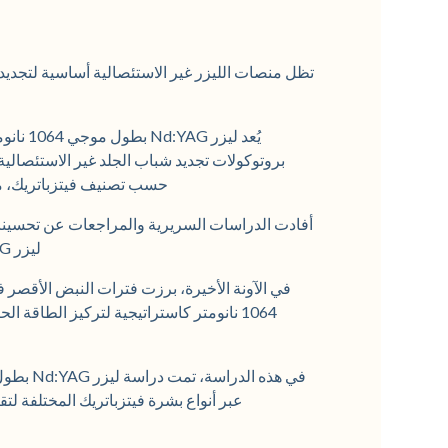
تظل منصات الليزر غير الاستئصالية أساسية لتجديد 
يُعد لي
بروتوكولات تجديد شباب الجلد غير الاستئصالية 
حسب تصنيف فيتزباتريك، مع 
أفادت الدراسات السريرية والمراجعات عن تحسين
ليزر Nd:YAG ذات النبض الطويل [Lee et al. 2004, Ko et al. 2023].
1064 نانومتر كاستراتيجية لتركيز الطاقة
عبر أنواع بشرة فيتزباتريك المختلفة لت