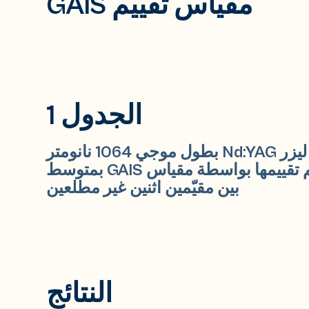
مقياس تقييم GAIS
الجدول 1
بيانات ملخصة من 6 مرضى تلقوا ليزر Nd:YAG بطول موجي 1064 نانومتر
ومدة نبضة 650 ميكروثانية، تم تقييمها بواسطة مقياس GAIS بمتوسط
بين مقيّمين اثنين غير مطلعين
النتائج