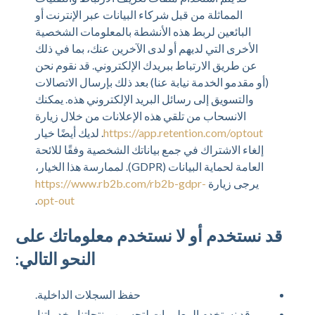
المماثلة من قبل شركاء البيانات عبر الإنترنت أو
البائعين لربط هذه الأنشطة بالمعلومات الشخصية
الأخرى التي لديهم أو لدى الآخرين عنك، بما في ذلك
عن طريق الارتباط ببريدك الإلكتروني. قد نقوم نحن
(أو مقدمو الخدمة نيابة عنا) بعد ذلك بإرسال الاتصالات
والتسويق إلى رسائل البريد الإلكتروني هذه. يمكنك
الانسحاب من تلقي هذه الإعلانات من خلال زيارة
https://app.retention.com/optout
. لديك أيضًا خيار
إلغاء الاشتراك في جمع بياناتك الشخصية وفقًا للائحة
العامة لحماية البيانات (GDPR). لممارسة هذا الخيار،
يرجى زيارة
https://www.rb2b.com/rb2b-gdpr-
.
opt-out
قد نستخدم أو لا نستخدم معلوماتك على
النحو التالي:
حفظ السجلات الداخلية.
قد نستخدم المعلومات لتحسين منتجاتنا وخدماتنا.