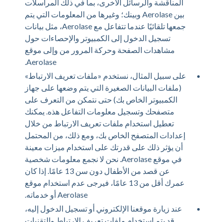
المناقشة والرسائل الأخرى، بما في ذلك المراسلات
بين Aerolase وبينك؛ وغيرها من المعلومات التي يتم
جمعها تلقائيًا عندما تتفاعل مع Aerolase، مثل بيانات
تسجيل الدخول إلى الكمبيوتر والإحصاءات حول
مشاهدات الصفحة وحركة المرور من وإلى موقع
Aerolase.
على سبيل المثال، نستخدم «ملفات تعريف الارتباط»
(ملفات البيانات الصغيرة التي يتم وضعها على جهاز
الكمبيوتر الخاص بك) حتى نتمكن من التعرف على
متصفحك وتسجيل معلومات التفاعل هذه. يمكنك
تعطيل استخدام ملفات تعريف الارتباط من خلال
إعدادات المتصفح الخاص بك، ومع ذلك، من المحتمل
أن يؤثر ذلك على قدرتك على استخدام ميزات معينة
في موقع Aerolase. نحن لا نجمع معلومات شخصية
عن قصد من الأطفال دون سن 13 عامًا. إذا كان
عمرك أقل من 13 عامًا، فيرجى عدم استخدام موقع
Aerolase أو خدماته.
عند زيارة موقعنا الإلكتروني أو تسجيل الدخول إليه،
قد يتم استخدام ملفات تعريف الارتباط والتقنيات