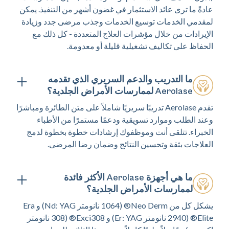
عادةً ما ترى عائد الاستثمار في غضون أشهر من التنفيذ. يمكن
لمقدمي الخدمات توسيع الخدمات وجذب مرضى جدد وزيادة
الإيرادات من خلال مؤشرات العلاج المتعددة - كل ذلك مع
الحفاظ على تكاليف تشغيلية قليلة أو معدومة.
ما التدريب والدعم السريري الذي تقدمه
Aerolase لممارسات الأمراض الجلدية؟
تقدم Aerolase تدريبًا سريريًا شاملاً على متن الطائرة ومباشرًا
وعند الطلب وموارد تسويقية ودعمًا مستمرًا من الأطباء
الخبراء. تتلقى أنت وموظفوك إرشادات خطوة بخطوة لدمج
العلاجات بثقة وتحسين النتائج وضمان رضا المرضى.
ما هي أجهزة Aerolase الأكثر فائدة
لممارسات الأمراض الجلدية؟
يشكل كل من Neo Derm® (1064 نانومتر Nd: YAG) و Era
Elite® (2940 نانومتر Er: YAG) و Exci308® (308 نانومتر