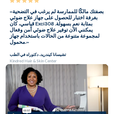
يلة عن أجهزة آمنة وفعالة
«بصفتك مالكًا للممارسة لم يرغب في التضحية
بغرفة اختبار للحصول على جهاز علاج ضوئي
قياسي، كان Exci308 بمثابة نعم بسهولة.
يمكنني الآن توفير علاج ضوئي آمن وفعال
لمجموعة متنوعة من الحالات باستخدام جهاز
محمول.»
.
تشيسانا كيندريد، دكتوراه في الطب
Kindred Hair & Skin Center