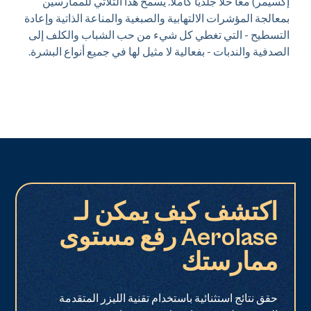
إكسيمر) معًا حلاً جلديًا كاملاً. يسمح هذا الثلاثي للممارسين
بمعالجة المؤشرات الالتهابية والصبغية والمناعة الذاتية وإعادة
التسطيح - التي تغطي كل شيء من حب الشباب والكلف إلى
الصدفية والندبات - بفعالية لا مثيل لها في جميع أنواع البشرة.
اكتشف كيف يمكن لـ
Aerolase رفع مستوى
ممارستك
حقق نتائج استثنائية باستخدام تقنية الليزر المتقدمة