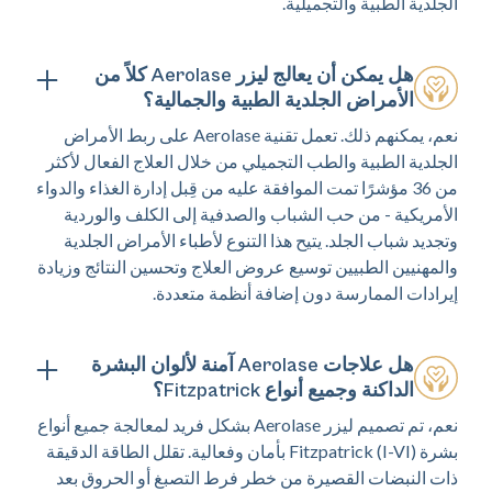
الجلدية الطبية والتجميلية.
هل يمكن أن يعالج ليزر Aerolase كلاً من
الأمراض الجلدية الطبية والجمالية؟
نعم، يمكنهم ذلك. تعمل تقنية Aerolase على ربط الأمراض
الجلدية الطبية والطب التجميلي من خلال العلاج الفعال لأكثر
من 36 مؤشرًا تمت الموافقة عليه من قِبل إدارة الغذاء والدواء
الأمريكية - من حب الشباب والصدفية إلى الكلف والوردية
وتجديد شباب الجلد. يتيح هذا التنوع لأطباء الأمراض الجلدية
والمهنيين الطبيين توسيع عروض العلاج وتحسين النتائج وزيادة
إيرادات الممارسة دون إضافة أنظمة متعددة.
هل علاجات Aerolase آمنة لألوان البشرة
الداكنة وجميع أنواع Fitzpatrick؟
نعم، تم تصميم ليزر Aerolase بشكل فريد لمعالجة جميع أنواع
بشرة Fitzpatrick (I-VI) بأمان وفعالية. تقلل الطاقة الدقيقة
ذات النبضات القصيرة من خطر فرط التصبغ أو الحروق بعد