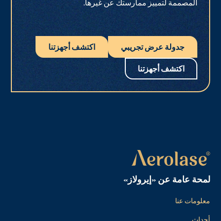
المصممة لتمييز ممارستك عن غيرها.
جدولة عرض تجريبي
اكتشف أجهزتنا
اكتشف أجهزتنا
لمحة عامة عن «إيرولاز»
معلومات عنا
أحداث