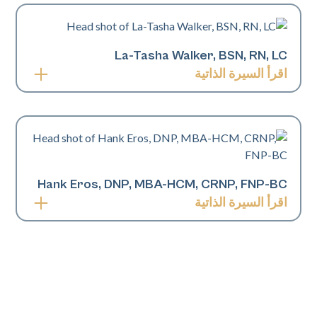
الأطفال وحاصل على شهادة البورد وحاصل على الزمالة
في طب الأمراض الجلدية. يتخصص الدكتور لال في
الأمراض الجلدية للأطفال والبالغين، وجراحة الليزر، وتكبير
La-Tasha Walker, BSN, RN, LC
حشو الأنسجة الرخوة، ونحت الجسم، وجراحة زرع الخلايا
الكيراتينية الميلانينية للبهاق ونقص التصبغ، والتشوهات
اقرأ السيرة الذاتية
الصبغية للجلد، ويستمتع بعلاج المرضى منذ الولادة
لا-تاشا ووكر، BSN، RN، LC هي ممرضة مسجلة
فصاعدًا. وهو خبير في التهاب الجلد التأتبي والبهاق والكلف
وأخصائية ليزر مرخصة متخصصة في علاجات البشرة
والصدفية والتهاب الغدد العرقية، وقد عمل في العيادات
التجميلية والقائمة على الليزر. بفضل خلفيتها في التمريض
المتخصصة بين الخبراء. إنه طبيب الأمراض الجلدية
وتدريبها المتقدم في التقنيات القائمة على الطاقة، تركز لا-
التجميلي الوحيد للأطفال الحاصل على شهادة البورد
تاشا على بروتوكولات علاج آمنة وفعالة لمجموعة واسعة
والمدرب على الزمالة في البلاد. غالبًا ما يظهر الدكتور لال
Hank Eros, DNP, MBA-HCM, CRNP, FNP-BC
من مشاكل البشرة، بما في ذلك حب الشباب، فرط
في وسائل الإعلام ويتم اقتباسه في ELLE و Harper's
التصبغ، تجديد شباب البشرة، وصحة البشرة بشكل عام
اقرأ السيرة الذاتية
Bazaar و Cosmopolitan و Huffington Post و Romper
لجميع أنواع البشرة. تشتهر لا-تاشا بنهجها المرتكز على
و NBC News و Marie Claire. وهو حاليًا عضو في
يُعرف مهنيًا باسم
الدكتور هانك
—وهو ممارس تمريض
المريض، حيث تجمع بين المعرفة السريرية واستراتيجيات
مجموعة عمل DEI للجمعية الأمريكية لجراحة الجلد. إنه
أسري مؤهل بدرجة الدكتوراه ومعتمد من مجلسين،
العلاج العملية لتقديم نتائج متسقة مع الحفاظ على راحة
متحمس لمعالجة احتياجات المرضى الطبية والتجميلية من
ومؤسس ومدير تنفيذي ومدير طبي لـ LuxMode
المريض وسلامته.
خلفيات مختلفة.
Aesthetics & Wellness، وهي عيادة رائدة في مجال
التجميل الطبي والطب التجديدي تخدم منطقة بالتيمور-
DMV. بخبرة تزيد عن ثماني سنوات في طب الأمراض