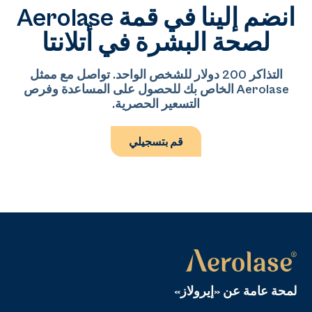
انضم إلينا في قمة Aerolase
الجلدية والطب التجميلي، يتخصص في توازن الوجه،
واستعادة السمات العرقية، والعلاجات بالحقن الموجهة
لصحة البشرة في أتلانتا
تشريحيًا، مع التركيز على تقديم نتائج طبيعية المظهر
ومخصصة.
التذاكر 200 دولار للشخص الواحد. تواصل مع ممثل
Aerolase الخاص بك للحصول على المساعدة وفرص
التسعير الحصرية.
قم بتسجيلي
لمحة عامة عن «إيرولاز»