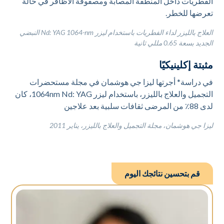
الفطريات داخل المنطقة المصابة ومصفوفة الأظافر في حالة
تعرضها للخطر.
العلاج بالليزر لداء الفطريات باستخدام ليزر Nd: YAG 1064-nm النبضي
الجديد بسعة 0.65 مللي ثانية
مثبتة إكلينيكيًا
في دراسة* أجرتها ليزا جي هوشمان في مجلة مستحضرات
التجميل والعلاج بالليزر، باستخدام ليزر 1064nm Nd: YAG، كان
لدى 88٪ من المرضى ثقافات سلبية بعد علاجين
ليزا جي هوشمان، مجلة التجميل والعلاج بالليزر، يناير 2011
قم بتحسين نتائجك اليوم