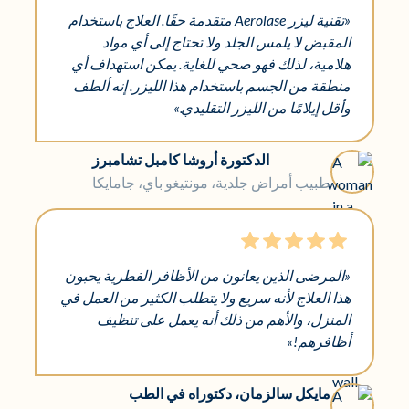
«تقنية ليزر Aerolase متقدمة حقًا. العلاج باستخدام
المقبض لا يلمس الجلد ولا تحتاج إلى أي مواد
هلامية، لذلك فهو صحي للغاية. يمكن استهداف أي
منطقة من الجسم باستخدام هذا الليزر. إنه ألطف
وأقل إيلامًا من الليزر التقليدي.»
الدكتورة أروشا كامبل تشامبرز
طبيب أمراض جلدية، مونتيغو باي، جامايكا
«المرضى الذين يعانون من الأظافر الفطرية يحبون
هذا العلاج لأنه سريع ولا يتطلب الكثير من العمل في
المنزل، والأهم من ذلك أنه يعمل على تنظيف
أظافرهم!»
مايكل سالزمان، دكتوراه في الطب