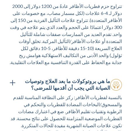
تتراوح حزم فطريات الأظافر عادةً من 1200 دولار إلى 2000
دولار لـ 4-6 علاجات (لكل مسمار مصاب، مع خصومات على
الأظافر المتعددة). تتراوح علاجات الثآليل الفردية من 150 إلى
300 دولار اعتمادًا على الحجم والعدد الذي يتم علاجه في وقت
واحد. تقدم العديد من الممارسات صفقات شاملة للثآليل
المتعددة أو علاجات الأظافر/الثآليل المركبة. تخلق أوقات
العلاج السريعة (10-15 دقيقة للأظافر، 5-10 دقائق لكل
ثؤلول) والحد الأدنى من التكاليف الاستهلاكية هوامش ربح
جذابة مع الحفاظ على القدرة التنافسية مع العلاجات التقليدية.
ما هي بروتوكولات ما بعد العلاج وتوصيات
الصيانة التي يجب أن أقدمها للمرضى؟
بالنسبة لفطريات الأظافر: ركز على النظافة المناسبة للقدم
والمسحوق/البخاخات المضادة للفطريات والتحكم في
الرطوبة وتقنيات تقليم الأظافر. ضع في اعتبارك مضادات
الفطريات الموضعية المتزامنة للحصول على نتائج محسنة. قد
تكون علاجات الصيانة الشهرية مفيدة للحالات المتكررة.