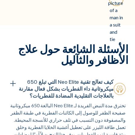
الأسئلة الشائعة حول علاج
الأظافر والثآليل
كيف تعالج تقنية Neo Elite التي تبلغ 650
ميكروثانية داء الفطريات بشكل فعال مقارنة
بالعلاجات التقليدية المضادة للفطريات؟
تخترق مدة النبض الفريدة لـ Neo Elite البالغة 650 ميكروثانية
صفيحة الظفر للوصول إلى الكائنات الفطرية في طبقة الظفر
والمصفوفة دون التسبب في تلف حراري للأنسجة المحيطة.
تعمل طاقة الليزر على تعطيل أغشية الخلايا الفطرية وخلق
بيئة قاسية لنمو الفطريات. يوفر هذا النهج بديلاً آمنًا لمضادات