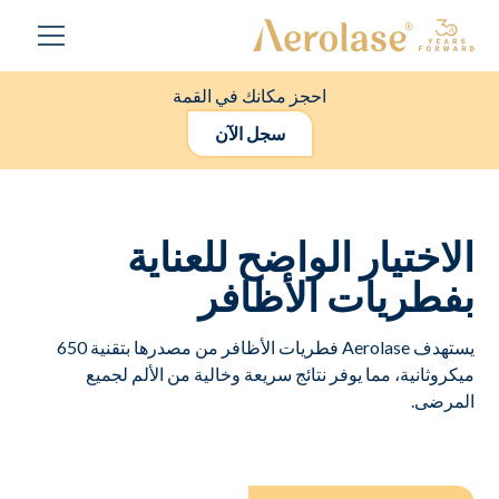
احجز مكانك في القمة
سجل الآن
الاختيار الواضح للعناية
بفطريات الأظافر
يستهدف Aerolase فطريات الأظافر من مصدرها بتقنية 650
ميكروثانية، مما يوفر نتائج سريعة وخالية من الألم لجميع
المرضى.