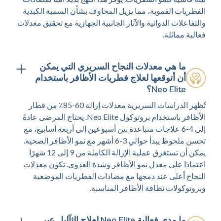
الفطريات الفموية، مما يزيل المخاوف بشأن السمية الكبدية
والتفاعلات الدوائية والآثار الجانبية الجهازية مع تحقيق معدلات
فعالية مماثلة.
ما هي معدلات النجاح السريري التي يمكن
أن أتوقعها لعلاج فطريات الأظافر باستخدام
Neo Elite؟
تُظهر الدراسات السريرية معدلات إزالة 60-85٪ من فطار
الأظافر باستخدام بروتوكول Neo Elite. يحتاج المرضى عادةً
إلى 4-6 علاجات متباعدة بين أسبوعين إلى أربعة أسابيع، مع
تحسن ملحوظ يبدأ حوالي 3-6 أشهر مع نمو الأظافر الصحية.
يمكن أن تستغرق عملية الإزالة الكاملة من 9 إلى 12 شهرًا
اعتمادًا على معدل نمو الأظافر وشدة العدوى. تكون معدلات
النجاح أعلى عند دمجها مع مضادات الفطريات الموضعية
وبروتوكولات نظافة الأظافر المناسبة.
ما مدى فعالية Neo Elite لعلاج الثآليل عبر