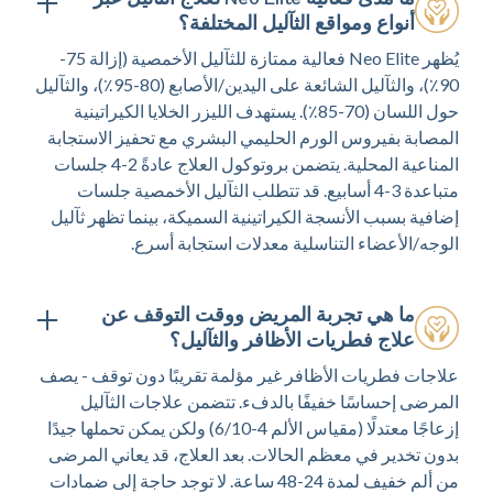
أنواع ومواقع الثآليل المختلفة؟
يُظهر Neo Elite فعالية ممتازة للثآليل الأخمصية (إزالة 75-
90٪)، والثآليل الشائعة على اليدين/الأصابع (80-95٪)، والثآليل
حول اللسان (70-85٪). يستهدف الليزر الخلايا الكيراتينية
المصابة بفيروس الورم الحليمي البشري مع تحفيز الاستجابة
المناعية المحلية. يتضمن بروتوكول العلاج عادةً 2-4 جلسات
متباعدة 3-4 أسابيع. قد تتطلب الثآليل الأخمصية جلسات
إضافية بسبب الأنسجة الكيراتينية السميكة، بينما تظهر ثآليل
الوجه/الأعضاء التناسلية معدلات استجابة أسرع.
ما هي تجربة المريض ووقت التوقف عن
علاج فطريات الأظافر والثآليل؟
علاجات فطريات الأظافر غير مؤلمة تقريبًا دون توقف - يصف
المرضى إحساسًا خفيفًا بالدفء. تتضمن علاجات الثآليل
إزعاجًا معتدلًا (مقياس الألم 4-6/10) ولكن يمكن تحملها جيدًا
بدون تخدير في معظم الحالات. بعد العلاج، قد يعاني المرضى
من ألم خفيف لمدة 24-48 ساعة. لا توجد حاجة إلى ضمادات