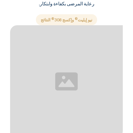
رعاية المرضى بكفاءة وابتكار.
®
®
نيو إيليت
وإكسج 308
النتائج