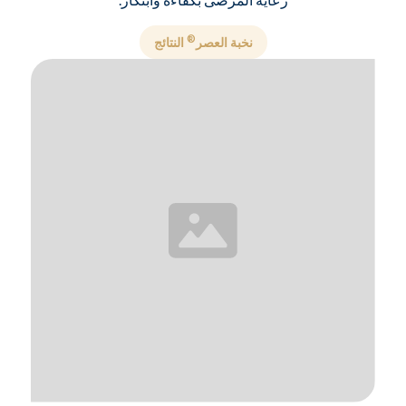
®
نخبة العصر
النتائج