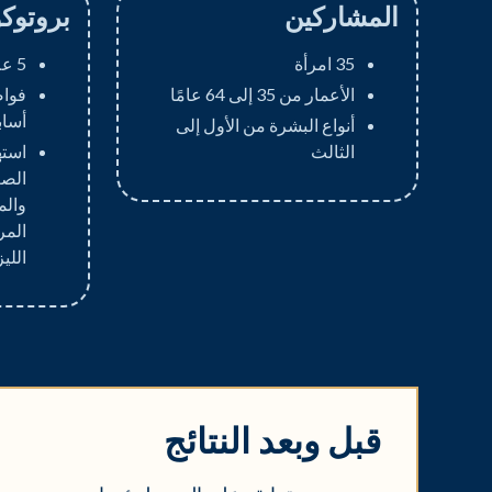
المشاركين
بروتوك
35 امرأة
5 علاجات
الأعمار من 35 إلى 64 عامًا
أساب
أنواع البشرة من الأول إلى
الثالث
استه
الصغ
والم
المر
اللي
قبل وبعد النتائج