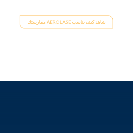
شاهد كيف يناسب AEROLASE ممارستك