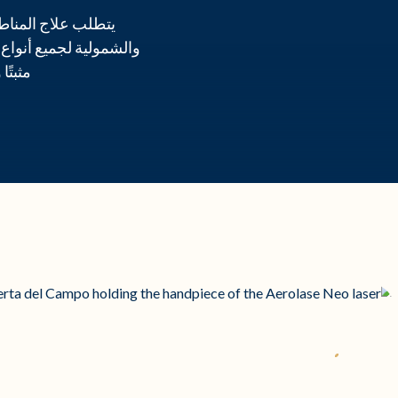
يتطلب علاج المناطق
مثبتً