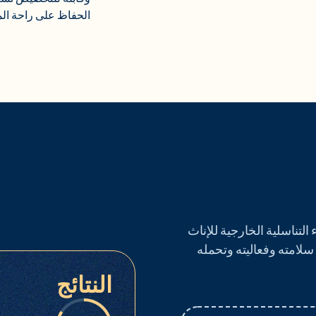
الحفاظ على راحة ال
لتناسلية الخارجية للإناث
Nd: Y بقوة 650 ميكروثانية سلامته وفعاليته وتحمله
النتائج