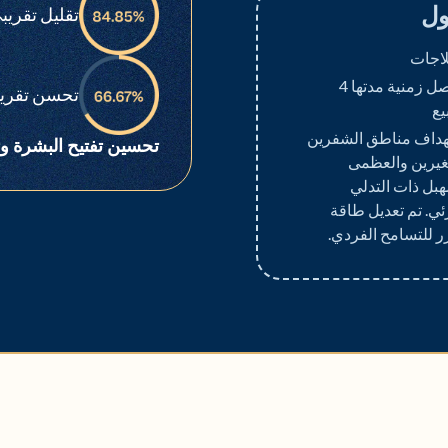
ول
تقليل تقري
فواصل زمنية مدتها 4
تحسن تقريب
يع
داف مناطق الشفرين
تحسين تفتيح البشرة وت
يرين والعظمى
هبل ذات التدلي
ئي. تم تعديل طاقة
زر للتسامح الفردي.