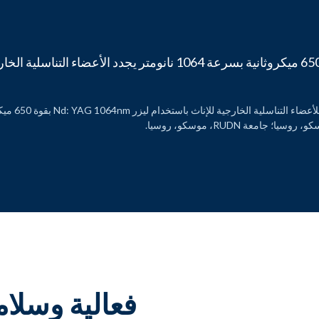
وخلصت الدراسة إلى أن ليزر Nd: YAG الذي تبلغ مدته 650 ميكروثانية ب
Doronkina، O
 RUDN، موسكو، روسيا.