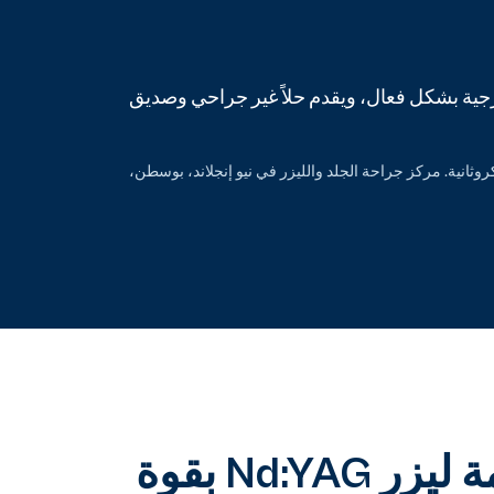
سرعة 1064 نانومتر يجدد الأعضاء التناسلية الخارجية بشكل فعال، ويقدم حلاً غير جراحي وصديق
Khatri، K. A.، Maytesiuan، L.، . تجديد الجلد بالليزر للأعضاء التناسلية الخارجية للإناث باستخدام ليزر Nd: YAG 1064nm بقوة 650 ميكروثانية. مركز جراحة الجلد والليزر في نيو إنجلاند، بوسطن،
فعالية وسلامة ليزر Nd:YAG بقوة