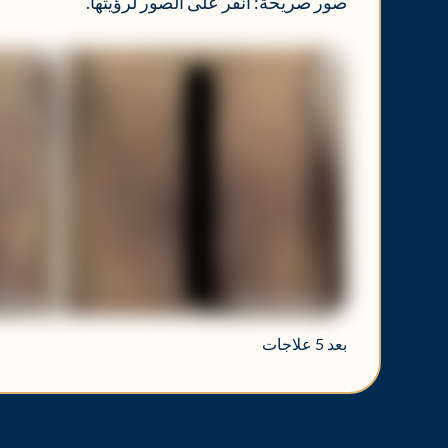
صور صريحة: انقر على الصور لرؤيتها.
بعد 5 علاجات