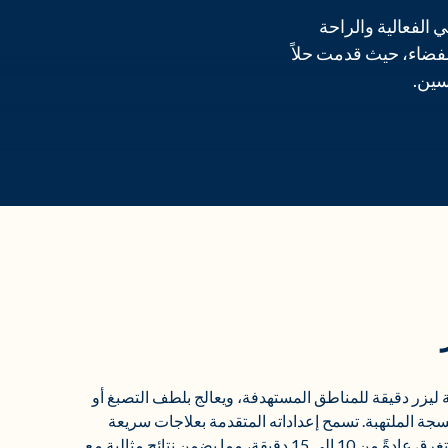
 الفعالية والراحة
ر الحروق. أعادت تقنية Aerolase تعريف هذا الفضاء، حيث قدمت حلاً
سين.
Neo Elit طاقة ليزر دقيقة للمناطق المستهدفة، ويعالج بلطف التصبغ أو
سجة الملتهبة. تسمح إعداداته المتقدمة بعلاجات سريعة
وقابلة للتخصيص تستغرق عادةً من 10 إلى 15 دقيقة، مما يضمن نتائج مثالية مع