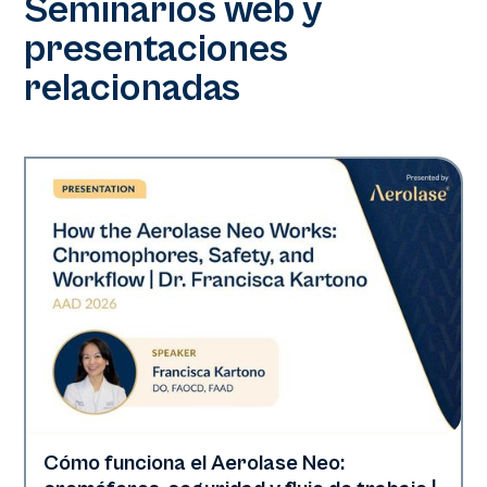
Seminarios web y
presentaciones
relacionadas
Cómo funciona el Aerolase Neo:
Neo Elite | Presentaciones