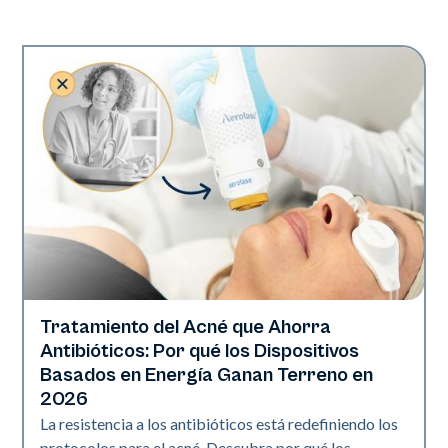
Tratamiento del Acné que Ahorra
Salud de la piel
Antibióticos: Por qué los Dispositivos
Basados en Energía Ganan Terreno en
2026
La resistencia a los antibióticos está redefiniendo los
protocolos para el acné. Descubra por qué los