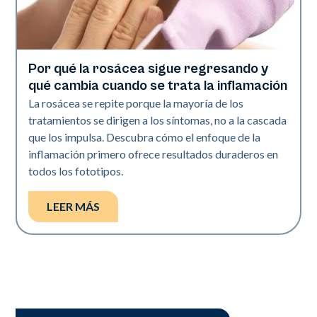
Por qué la rosácea sigue regresando y
Salud de la piel
qué cambia cuando se trata la inflamación
La rosácea se repite porque la mayoría de los
tratamientos se dirigen a los síntomas, no a la cascada
que los impulsa. Descubra cómo el enfoque de la
inflamación primero ofrece resultados duraderos en
todos los fototipos.
LEER MÁS