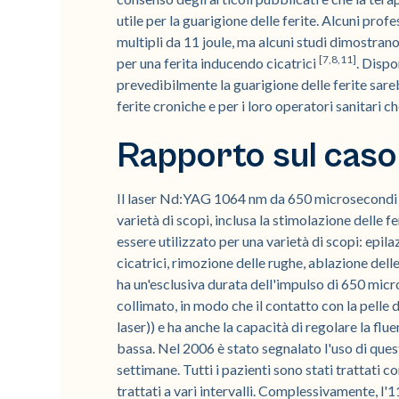
utile per la guarigione delle ferite. Alcuni pro
multipli da 11 joule, ma alcuni studi dimostra
[7,8,11]
per una ferita inducendo cicatrici
. Disp
prevedibilmente la guarigione delle ferite sare
ferite croniche e per i loro operatori sanitari c
Rapporto sul caso
Il laser Nd:YAG 1064 nm da 650 microsecondi è s
varietà di scopi, inclusa la stimolazione delle
essere utilizzato per una varietà di scopi: epila
cicatrici, rimozione delle rughe, ablazione dell
ha un'esclusiva durata dell'impulso di 650 micr
collimato, in modo che il contatto con la pelle
laser)) e ha anche la capacità di regolare la flu
bassa. Nel 2006 è stato segnalato l'uso di quest
settimane. Tutti i pazienti sono stati trattati c
trattati a vari intervalli. Complessivamente, l'11