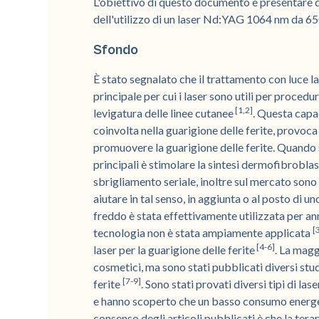
L'obiettivo di questo documento è presentare 
dell'utilizzo di un laser Nd:YAG 1064 nm da 650
Sfondo
È stato segnalato che il trattamento con luce la
principale per cui i laser sono utili per proced
[1,2]
levigatura delle linee cutanee
. Questa capac
coinvolta nella guarigione delle ferite, provoca
promuovere la guarigione delle ferite. Quando s
principali è stimolare la sintesi dermofibrobl
sbrigliamento seriale, inoltre sul mercato sono
aiutare in tal senso, in aggiunta o al posto di u
freddo è stata effettivamente utilizzata per ann
[
tecnologia non è stata ampiamente applicata
[4-6]
laser per la guarigione delle ferite
. La magg
cosmetici, ma sono stati pubblicati diversi stu
[7-9]
ferite
. Sono stati provati diversi tipi di las
e hanno scoperto che un basso consumo energeti
consenso degli articoli pubblicati è che la terap