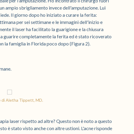
dale per l'amputazione. Ho incontrato il chirurgo fuori
e un ampio sbrigliamento invece dell'amputazione. Lui
de. Il giorno dopo ho iniziato a curare la ferita:
ttimana per sei settimane e le immagini dell'inizio e
te il laser ha facilitato la guarigione e la chiusura
 a guarire completamente la ferita ed è stato ricoverato
n la famiglia in Florida poco dopo (Figura 2).
imane.
 di Aletha Tippett, MD.
apia laser rispetto ad altre? Questo non è noto a questo
to è stato visto anche con altre ustioni. L'acne risponde