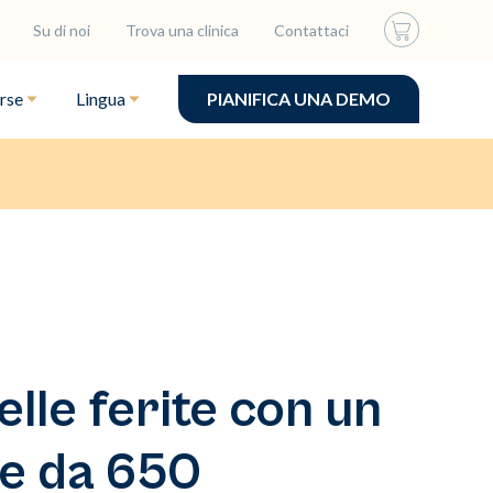
Su di noi
Trova una clinica
Contattaci
rse
Lingua
PIANIFICA UNA DEMO
lle ferite con un
le da 650