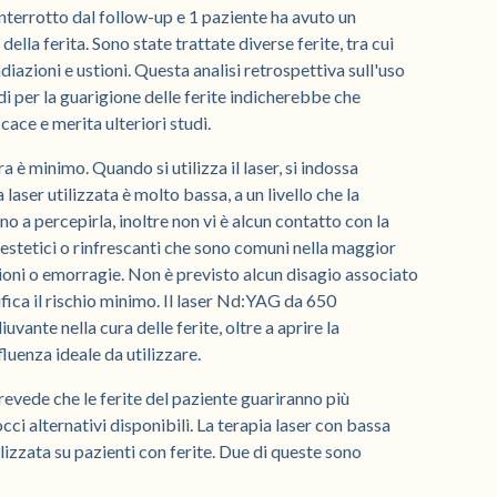
nterrotto dal follow-up e 1 paziente ha avuto un
la ferita. Sono state trattate diverse ferite, tra cui
diazioni e ustioni. Questa analisi retrospettiva sull'uso
per la guarigione delle ferite indicherebbe che
ace e merita ulteriori studi.
ra è minimo. Quando si utilizza il laser, si indossa
laser utilizzata è molto bassa, a un livello che la
 a percepirla, inoltre non vi è alcun contatto con la
nestetici o rinfrescanti che sono comuni nella maggior
ioni o emorragie. Non è previsto alcun disagio associato
ifica il rischio minimo. Il laser Nd:YAG da 650
ante nella cura delle ferite, oltre a aprire la
fluenza ideale da utilizzare.
revede che le ferite del paziente guariranno più
i alternativi disponibili. La terapia laser con bassa
ilizzata su pazienti con ferite. Due di queste sono