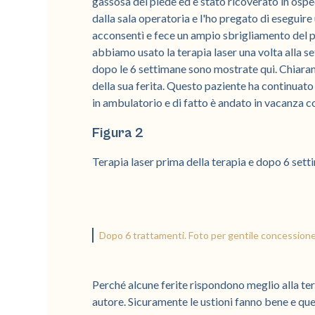
gassosa del piede ed è stato ricoverato in ospe
dalla sala operatoria e l'ho pregato di eseguir
acconsentì e fece un ampio sbrigliamento del pie
abbiamo usato la terapia laser una volta alla se
dopo le 6 settimane sono mostrate qui. Chiaramen
della sua ferita. Questo paziente ha continuato
in ambulatorio e di fatto è andato in vacanza co
Figura 2
Terapia laser prima della terapia e dopo 6 sett
Dopo 6 trattamenti. Foto per gentile concessione
Perché alcune ferite rispondono meglio alla ter
autore. Sicuramente le ustioni fanno bene e ques