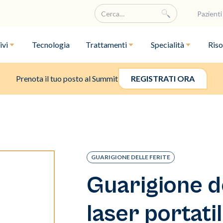
Pazienti
ivi
Tecnologia
Trattamenti
Specialità
Riso
Prenota il tuo posto al Summit
REGISTRATI ORA
GUARIGIONE DELLE FERITE
Guarigione de
laser portati