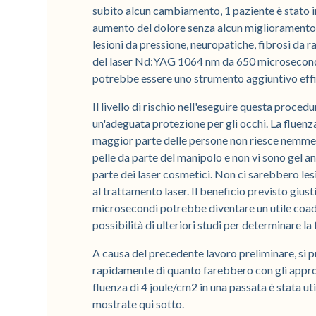
subito alcun cambiamento, 1 paziente è stato i
aumento del dolore senza alcun miglioramento del
lesioni da pressione, neuropatiche, fibrosi da ra
del laser Nd:YAG 1064 nm da 650 microsecondi 
potrebbe essere uno strumento aggiuntivo effic
Il livello di rischio nell'eseguire questa procedu
un'adeguata protezione per gli occhi. La fluenza 
maggior parte delle persone non riesce nemmeno
pelle da parte del manipolo e non vi sono gel a
parte dei laser cosmetici. Non ci sarebbero les
al trattamento laser. Il beneficio previsto giust
microsecondi potrebbe diventare un utile coadiuv
possibilità di ulteriori studi per determinare la 
A causa del precedente lavoro preliminare, si p
rapidamente di quanto farebbero con gli approcc
fluenza di 4 joule/cm2 in una passata è stata ut
mostrate qui sotto.