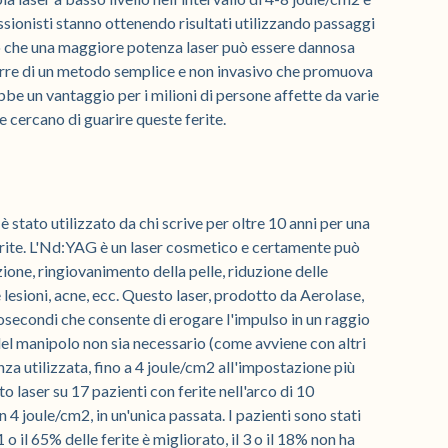
fessionisti stanno ottenendo risultati utilizzando passaggi
no che una maggiore potenza laser può essere dannosa
orre di un metodo semplice e non invasivo che promuova
bbe un vantaggio per i milioni di persone affette da varie
he cercano di guarire queste ferite.
tato utilizzato da chi scrive per oltre 10 anni per una
 ferite. L'Nd:YAG è un laser cosmetico e certamente può
zione, ringiovanimento della pelle, riduzione delle
e lesioni, acne, ecc. Questo laser, prodotto da Aerolase,
osecondi che consente di erogare l'impulso in un raggio
 del manipolo non sia necessario (come avviene con altri
enza utilizzata, fino a 4 joule/cm2 all'impostazione più
o laser su 17 pazienti con ferite nell'arco di 10
on 4 joule/cm2, in un'unica passata. I pazienti sono stati
 o il 65% delle ferite è migliorato, il 3 o il 18% non ha