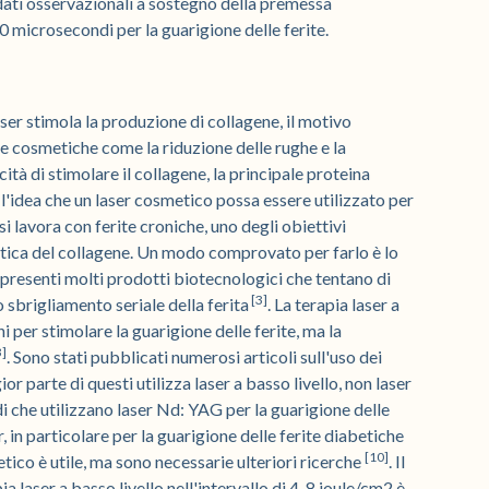
dati osservazionali a sostegno della premessa
 microsecondi per la guarigione delle ferite.
ser stimola la produzione di collagene, il motivo
ure cosmetiche come la riduzione delle rughe e la
ità di stimolare il collagene, la principale proteina
 l'idea che un laser cosmetico possa essere utilizzato per
i lavora con ferite croniche, uno degli obiettivi
astica del collagene. Un modo comprovato per farlo è lo
 presenti molti prodotti biotecnologici che tentano di
[3]
no sbrigliamento seriale della ferita
. La terapia laser a
i per stimolare la guarigione delle ferite, ma la
3]
. Sono stati pubblicati numerosi articoli sull'uso dei
ior parte di questi utilizza laser a basso livello, non laser
di che utilizzano laser Nd: YAG per la guarigione delle
er, in particolare per la guarigione delle ferite diabetiche
[10]
co è utile, ma sono necessarie ulteriori ricerche
. Il
ia laser a basso livello nell'intervallo di 4-8 joule/cm2 è