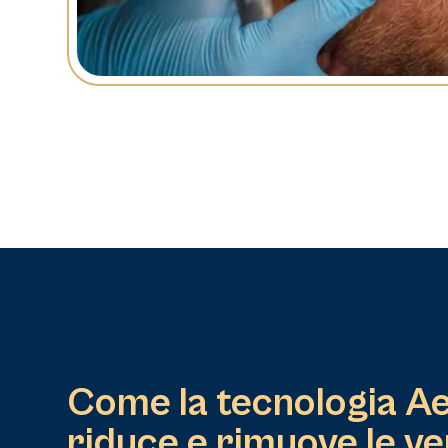
Come la tecnologia A
riduce e rimuove le v