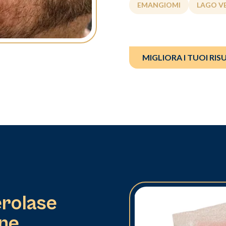
EMANGIOMI
LAGO V
MIGLIORA I TUOI RIS
erolase
ene