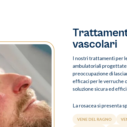
Trattamenti
vascolari
I nostri trattamenti per 
ambulatoriali progettate p
preoccupazione di lascia
efficaci per le verruche 
soluzione sicura ed effici
La rosacea si presenta s
VENE DEL RAGNO
VE