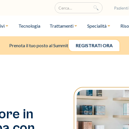
Pazienti
ivi
Tecnologia
Trattamenti
Specialità
Riso
Prenota il tuo posto al Summit
REGISTRATI ORA
tore in
pa con