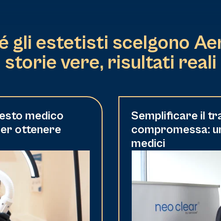
 gli estetisti scelgono Ae
storie vere, risultati reali
questo medico
Semplificare il t
per ottenere
compromessa: un p
medici