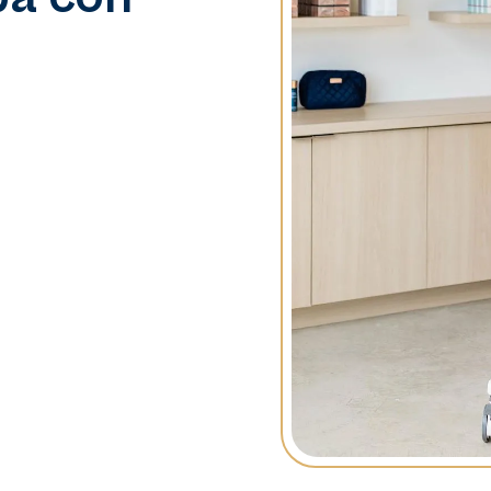
ferenziazione è
vostro studio come la
i adatti a tutti i tipi di
isultati efficaci senza
enti per una clientela più