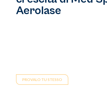
Aerolase
In un mercato medico in rapida espansione, la dif
fondamentale. Con Aerolase, potete affermare il 
destinazione principale per trattamenti laser indolor
pelle. I nostri dispositivi innovativi garantiscono r
disagi, rendendo i vostri servizi accessibili e attra
ampia.
PROVALO TU STESSO