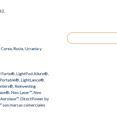
B2.
, Corea, Rusia, Ucrania y
Forte®, LightPod Allure®,
Portable®, LightLance®,
nters®, Reinventing
lase®, Neo Laser™, Neo
 Aerolase™, DirectPower by
 son marcas comerciales