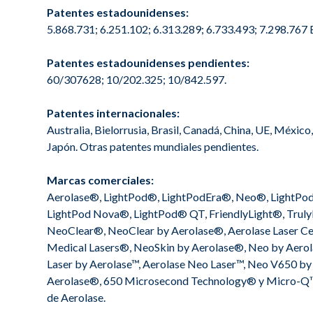
Patentes estadounidenses:
5.868.731; 6.251.102; 6.313.289; 6.733.493; 7.298.767 
Patentes estadounidenses pendientes:
60/307628; 10/202.325; 10/842.597.
Patentes internacionales:
Australia, Bielorrusia, Brasil, Canadá, China, UE, México
Japón. Otras patentes mundiales pendientes.
Marcas comerciales:
Aerolase®, LightPod®, LightPodEra®, Neo®, LightPod 
LightPod Nova®, LightPod® QT, FriendlyLight®, Truly
NeoClear®, NeoClear by Aerolase®, Aerolase Laser Ce
Medical Lasers®, NeoSkin by Aerolase®, Neo by Aero
Laser by Aerolase™, Aerolase Neo Laser™, Neo V650 by
Aerolase®, 650 Microsecond Technology® y Micro-Q™
de Aerolase.