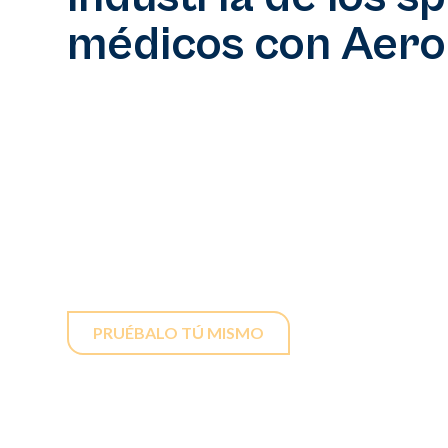
médicos con Aero
En un mercado de spas médicos en rápida expansió
clave. Con Aerolase, puede convertir su consulta 
para tratamientos láser indoloros adaptados a tod
dispositivos innovadores garantizan resultados ef
que hace que sus servicios sean accesibles y atrac
más amplia.
PRUÉBALO TÚ MISMO