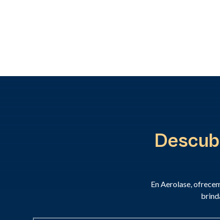
Descubr
En Aerolase, ofrecem
brind