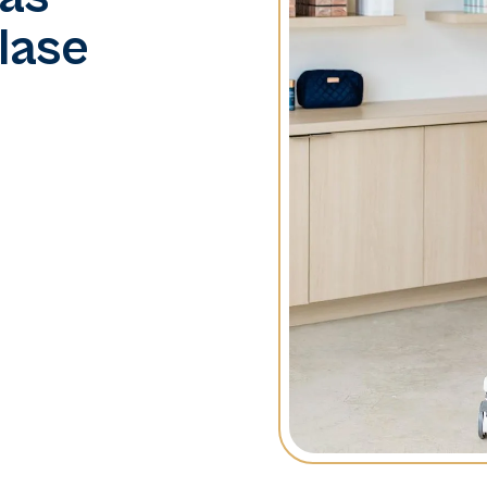
lase
n, la diferenciación es
en el destino principal
o tipo de piel. Nuestros
ectivos sin molestias, lo
tivos para una clientela