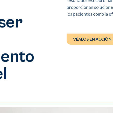
resultados extraordinar
proporcionan soluciones
los pacientes como la ef
áser
VÉALOS EN ACCIÓN
iento
el