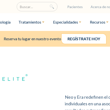
Pacientes
Acerca de n
ología
Tratamientos
Especialidades
Recursos
Reserva tu lugar en nuestro evento
REGÍSTRATE HOY
Neo y Era redefinen el c
individuales en una aso