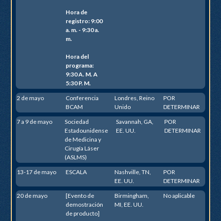
Hora de
registro: 9:00
a. m. - 9:30 a.
m.
Hora del
programa:
9:30 A. M. A
5:30 P. M.
2 de mayo
Conferencia
Londres, Reino
POR
BCAM
Unido
DETERMINAR
7 a 9 de mayo
Sociedad
Savannah, GA,
POR
Estadounidense
EE. UU.
DETERMINAR
de Medicina y
Cirugía Láser
(ASLMS)
13-17 de mayo
ESCALA
Nashville, TN,
POR
EE. UU.
DETERMINAR
20 de mayo
[Evento de
Birmingham,
No aplicable
demostración
MI, EE. UU.
de producto]