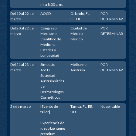
m. a 8:00 p. m.
Del 19 al 22 de
AOCD
Orlando, FL,
POR
marzo
EE. UU.
DETERMINAR
Del 20 al 22 de
Congreso
Ciudad de
POR
marzo
Mexicano
México,
DETERMINAR
Científico de
México
Medicina
Estética y
Longevidad
Del 21 al 23 de
Simposio
Melburne,
POR
marzo
ASCD:
Australia
DETERMINAR
Sociedad
Australasiática
de
Dermatólogos
Cosméticos
26 de marzo
[Evento de
Tampa, FL, EE.
No aplicable
taller]
UU.
Experiencia de
juego Lightning
premium