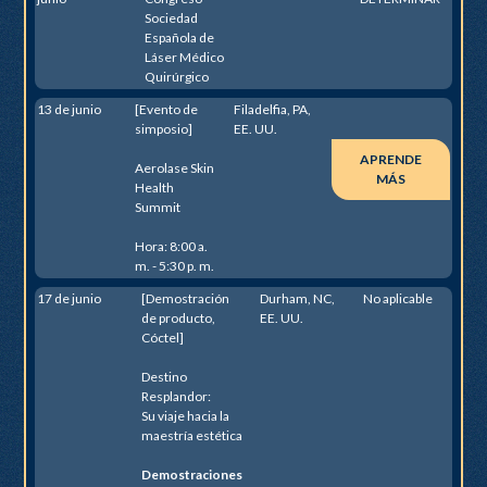
Sociedad
Española de
Láser Médico
Quirúrgico
13 de junio
[Evento de
Filadelfia, PA,
simposio]
EE. UU.
APRENDE
Aerolase Skin
MÁS
Health
Summit
Hora: 8:00 a.
m. - 5:30 p. m.
17 de junio
[Demostración
Durham, NC,
No aplicable
de producto,
EE. UU.
Cóctel]
Destino
Resplandor:
Su viaje hacia la
maestría estética
Demostraciones