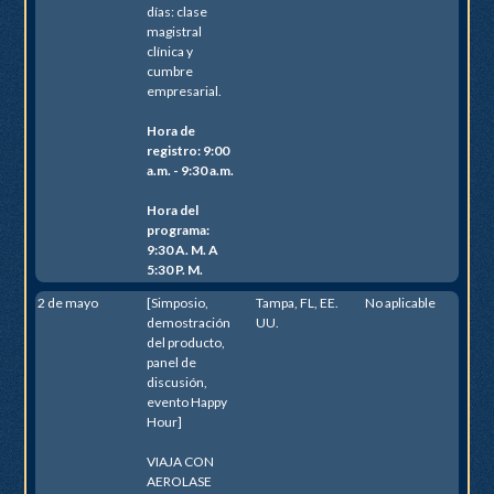
días: clase
magistral
clínica y
cumbre
empresarial.
Hora de
registro: 9:00
a.m. - 9:30 a.m.
Hora del
programa:
9:30 A. M. A
5:30 P. M.
2 de mayo
[Simposio,
Tampa, FL, EE.
No aplicable
demostración
UU.
del producto,
panel de
discusión,
evento Happy
Hour]
VIAJA CON
AEROLASE