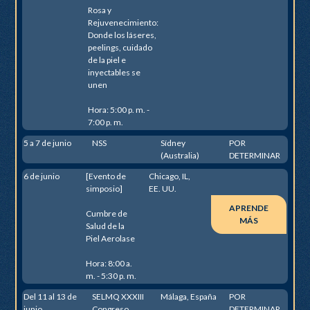
Rosa y
Rejuvenecimiento:
Donde los láseres,
peelings, cuidado
de la piel e
inyectables se
unen
Hora: 5:00 p. m. -
7:00 p. m.
5 a 7 de junio
NSS
Sídney
POR
(Australia)
DETERMINAR
6 de junio
[Evento de
Chicago, IL,
simposio]
EE. UU.
APRENDE
Cumbre de
MÁS
Salud de la
Piel Aerolase
Hora: 8:00 a.
m. - 5:30 p. m.
Del 11 al 13 de
SELMQ XXXIII
Málaga, España
POR
junio
Congreso
DETERMINAR