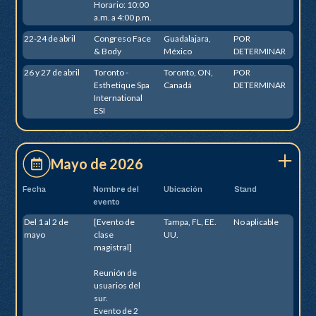
Horario: 10:00
a.m. a 4:00 p.m.
22-24 de abril
Congreso Face
Guadalajara,
POR
& Body
México
DETERMINAR
26 y 27 de abril
Toronto -
Toronto, ON,
POR
Esthetique Spa
Canadá
DETERMINAR
International
ESI
Mayo de 2026
Fecha
Nombre del
Ubicación
Stand
evento
Del 1 al 2 de
[Evento de
Tampa, FL, EE.
No aplicable
mayo
clase
UU.
magistral]
Reunión de
usuarios del
sur.
Evento de 2