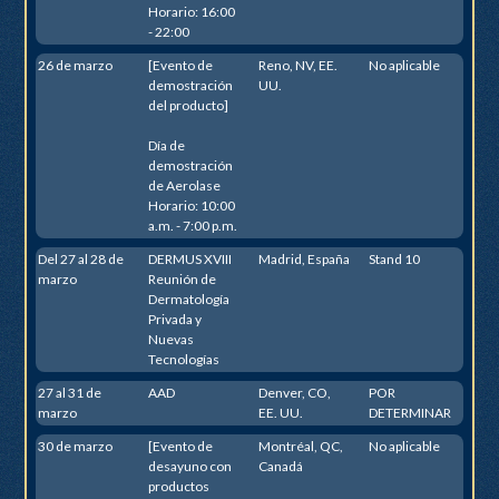
Horario: 16:00
- 22:00
26 de marzo
[Evento de
Reno, NV, EE.
No aplicable
demostración
UU.
del producto]
Día de
demostración
de Aerolase
Horario: 10:00
a.m. - 7:00 p.m.
Del 27 al 28 de
DERMUS XVIII
Madrid, España
Stand 10
marzo
Reunión de
Dermatología
Privada y
Nuevas
Tecnologías
27 al 31 de
AAD
Denver, CO,
POR
marzo
EE. UU.
DETERMINAR
30 de marzo
[Evento de
Montréal, QC,
No aplicable
desayuno con
Canadá
productos