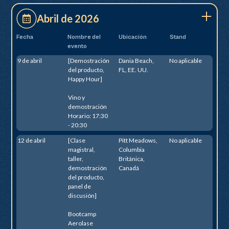
Abril de 2026
Fecha
Nombre del
Ubicación
Stand
evento
9 de abril
[Demostración
Dania Beach,
No aplicable
del producto,
FL, EE. UU.
Happy Hour]
Vino y
demostración
Horario: 17:30
- 20:30
12 de abril
[Clase
Pitt Meadows,
No aplicable
magistral,
Columbia
taller,
Británica,
demostración
Canadá
del producto,
panel de
discusión]
Bootcamp
Aerolase