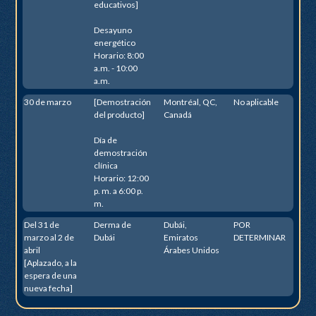
educativos]
Desayuno
energético
Horario: 8:00
a.m. - 10:00
a.m.
30 de marzo
[Demostración
Montréal, QC,
No aplicable
del producto]
Canadá
Día de
demostración
clínica
Horario: 12:00
p. m. a 6:00 p.
m.
Del 31 de
Derma de
Dubái,
POR
marzo al 2 de
Dubái
Emiratos
DETERMINAR
abril
Árabes Unidos
[Aplazado, a la
espera de una
nueva fecha]