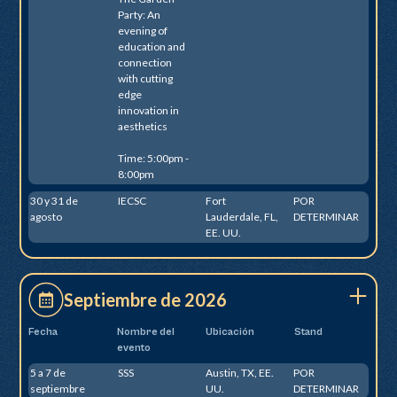
Party: An
evening of
education and
connection
with cutting
edge
innovation in
aesthetics
Time: 5:00pm -
8:00pm
30 y 31 de
IECSC
Fort
POR
agosto
Lauderdale, FL,
DETERMINAR
EE. UU.
Septiembre de 2026
Fecha
Nombre del
Ubicación
Stand
evento
5 a 7 de
SSS
Austin, TX, EE.
POR
septiembre
UU.
DETERMINAR