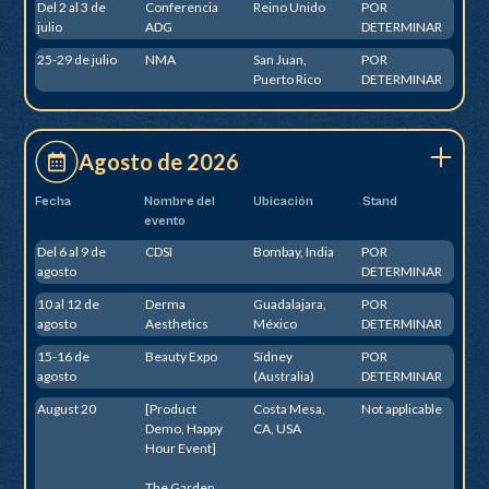
Del 2 al 3 de
Conferencia
Reino Unido
POR
julio
ADG
DETERMINAR
25-29 de julio
NMA
San Juan,
POR
Puerto Rico
DETERMINAR
Agosto de 2026
Fecha
Nombre del
Ubicación
Stand
evento
Del 6 al 9 de
CDSI
Bombay, India
POR
agosto
DETERMINAR
10 al 12 de
Derma
Guadalajara,
POR
agosto
Aesthetics
México
DETERMINAR
15-16 de
Beauty Expo
Sídney
POR
agosto
(Australia)
DETERMINAR
August 20
[Product
Costa Mesa,
Not applicable
Demo, Happy
CA, USA
Hour Event]
The Garden