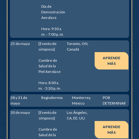
Día de
Demostración
Aerolase
Hora: 9:30 a.
m. - 7:00 p. m.
25 de mayo
[Evento de
Toronto, ON,
simposio]
Canadá
APRENDE
Cumbre de
MÁS
Salud de la
Piel Aerolase
Hora: 8:00 a.
m. - 5:30 p. m.
28 y 31 de
Regiodermia
Monterrey,
POR
mayo
México
DETERMINAR
30 de mayo
[Evento de
Los Ángeles,
simposio]
CA, EE. UU.
APRENDE
Cumbre de
MÁS
Salud de la