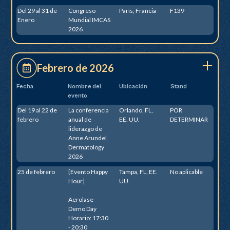
Del 29 al 31 de
Congreso
París, Francia
F139
Enero
Mundial IMCAS
2026
Febrero de 2026
Fecha
Nombre del
Ubicación
Stand
evento
Del 19 al 22 de
La conferencia
Orlando, FL,
POR
febrero
anual de
EE. UU.
DETERMINAR
liderazgo de
Anne Arundel
Dermatology
2026
25 de febrero
[Evento Happy
Tampa, FL, EE.
No aplicable
Hour]
UU.
Aerolase
Demo Day
Horario: 17:30
- 20:30