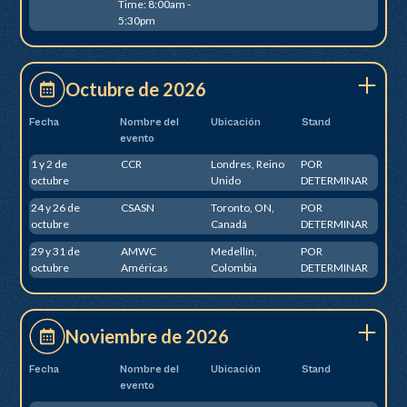
Time: 8:00am -
5:30pm
Octubre de 2026
Fecha
Nombre del
Ubicación
Stand
evento
1 y 2 de
CCR
Londres, Reino
POR
octubre
Unido
DETERMINAR
24 y 26 de
CSASN
Toronto, ON,
POR
octubre
Canadá
DETERMINAR
29 y 31 de
AMWC
Medellín,
POR
octubre
Américas
Colombia
DETERMINAR
Noviembre de 2026
Fecha
Nombre del
Ubicación
Stand
evento