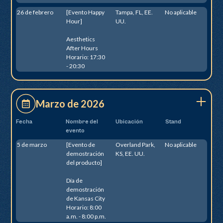
26 de febrero
[Evento Happy
Tampa, FL, EE.
No aplicable
Hour]
UU.
Aesthetics
After Hours
Horario: 17:30
- 20:30
Marzo de 2026
Fecha
Nombre del
Ubicación
Stand
evento
5 de marzo
[Evento de
Overland Park,
No aplicable
demostración
KS, EE. UU.
del producto]
Día de
demostración
de Kansas City
Horario: 8:00
a.m. - 8:00 p.m.