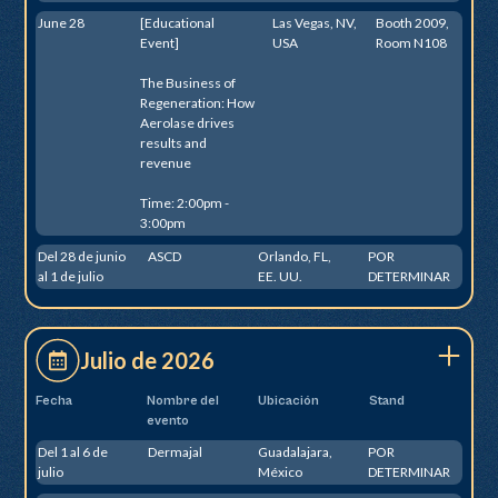
June 28
[Educational
Las Vegas, NV,
Booth 2009,
Event]
USA
Room N108
The Business of
Regeneration: How
Aerolase drives
results and
revenue
Time: 2:00pm -
3:00pm
Del 28 de junio
ASCD
Orlando, FL,
POR
al 1 de julio
EE. UU.
DETERMINAR
Julio de 2026
Fecha
Nombre del
Ubicación
Stand
evento
Del 1 al 6 de
Dermajal
Guadalajara,
POR
julio
México
DETERMINAR