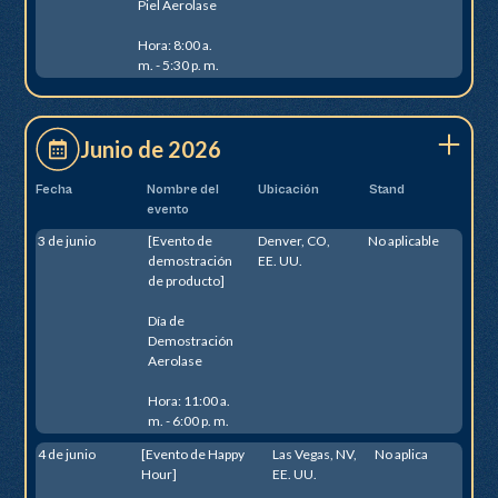
Piel Aerolase
Hora: 8:00 a.
m. - 5:30 p. m.
Junio de 2026
Fecha
Nombre del
Ubicación
Stand
evento
3 de junio
[Evento de
Denver, CO,
No aplicable
demostración
EE. UU.
de producto]
Día de
Demostración
Aerolase
Hora: 11:00 a.
m. - 6:00 p. m.
4 de junio
[Evento de Happy
Las Vegas, NV,
No aplica
Hour]
EE. UU.