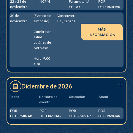
22 y 23 de
NCFM
Paramus, NJ,
POR
noviembre
EE. UU.
DETERMINAR
30 de
[Evento de
Vancouver,
noviembre
simposio]
BC, Canadá
MÁS
Cumbre de
INFORMACIÓN
salud
cutánea de
Aerolase
Hora: 9:00
a. m.
Diciembre de 2026
Fecha
Nombre del
Ubicación
Stand
evento
POR
POR
POR
POR
DETERMINAR
DETERMINAR
DETERMINAR
DETERMINAR