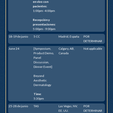
en vivo con
pacientes
:
1:00pm -4:00pm
Recepción y
presentaciones:
5:00pm - 9:00pm
18-19 de junio
5 CC
Madrid, España
POR
DETERMINAR
June 24
[Symposium,
Calgary, AB,
Not applicable
Product Demo,
Canada
Panel
Discussion,
Dinner Event]
Beyond
Aesthetic
Dermatology
Time
:
5:30pm
25-28 de junio
TAS
Las Vegas, NV,
POR
EE. UU.
DETERMINAR