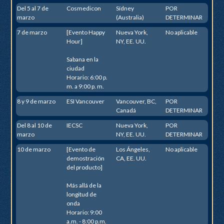
Del 5 al 7 de
Cosmedicon
Sídney
POR
marzo
(Australia)
DETERMINAR
7 de marzo
[Evento Happy
Nueva York,
No aplicable
Hour]
NY, EE. UU.
Sabana en la
ciudad
Horario: 6:00 p.
m. a 9:00 p. m.
8 y 9 de marzo
ESI Vancouver
Vancouver, BC,
POR
Canadá
DETERMINAR
Del 8 al 10 de
IECSC
Nueva York,
POR
marzo
NY, EE. UU.
DETERMINAR
10 de marzo
[Evento de
Los Ángeles,
No aplicable
demostración
CA, EE. UU.
del producto]
Más allá de la
longitud de
onda
Horario: 9:00
a.m. - 8:00 p.m.