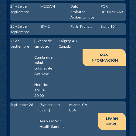
24 y 26 de
MEIDAM
Dubái,
POR
septiembre
Emiratos
DETERMINAR
Árabes Unidos
25 y 26 de
SFME
París, Francia
Stand 104
septiembre
21 de
[Evento de
Calgary, AB,
septiembre
simposio]
Canadá
MÁS
Cumbre de
INFORMACIÓN
salud
cutánea de
Aerolase
Horario:
16:30 -
20:00
September 26
[Symposium
Atlanta, GA,
Event]
USA
LEARN
Aerolase Skin
MORE
Health Summit