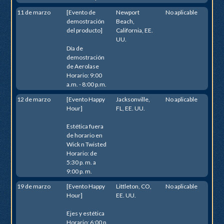
11 de marzo
[Evento de
Newport
No aplicable
demostración
Beach,
del producto]
California, EE.
UU.
Día de
demostración
de Aerolase
Horario: 9:00
a.m. - 8:00 p.m.
12 de marzo
[Evento Happy
Jacksonville,
No aplicable
Hour]
FL, EE. UU.
Estética fuera
de horario en
Wick n Twisted
Horario: de
5:30 p. m. a
9:00 p. m.
19 de marzo
[Evento Happy
Littleton, CO,
No aplicable
Hour]
EE. UU.
Ejes y estética
Horario: 6:00 p.