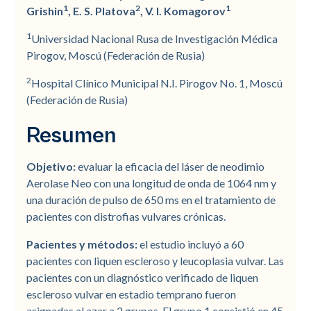
1
2
1
Grishin
, E. S. Platova
, V. I. Komagorov
1
Universidad Nacional Rusa de Investigación Médica
Pirogov, Moscú (Federación de Rusia)
2
Hospital Clínico Municipal N.I. Pirogov No. 1, Moscú
(Federación de Rusia)
Resumen
Objetivo:
evaluar la eficacia del láser de neodimio
Aerolase Neo con una longitud de onda de 1064 nm y
una duración de pulso de 650 ms en el tratamiento de
pacientes con distrofias vulvares crónicas.
Pacientes y métodos:
el estudio incluyó a 60
pacientes con liquen escleroso y leucoplasia vulvar. Las
pacientes con un diagnóstico verificado de liquen
escleroso vulvar en estadio temprano fueron
asignadas al azar a 2 grupos. El grupo 1 consistió en 45