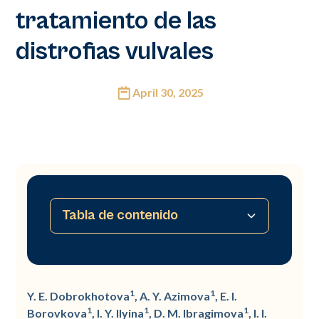
tratamiento de las
distrofias vulvales
April 30, 2025
Tabla de contenido
Resumen
Introducción
Materiales y métodos
Resultados del estudio
Conclusión
Referencias
1
1
Y. E. Dobrokhotova
, A. Y. Azimova
, E. I.
1
1
1
Borovkova
, I. Y. Ilyina
, D. M. Ibragimova
, I. I.