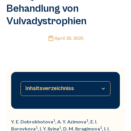
Behandlung von
Vulvadystrophien
April 30, 2025
Inhaltsverzeichniss
Zusammenfassung
Einführung
Materialien und Methoden
Ergebnisse der Studie
Fazit
Referenzen
1
1
Y. E. Dobrokhotova
, A. Y. Azimova
, E. I.
1
1
1
Borovkova
, I. Y. Ilyina
, D. M. Ibragimova
, I. I.