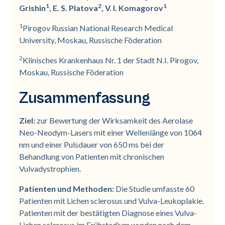
1
2
1
Grishin
, E. S. Platova
, V. I. Komagorov
1
Pirogov Russian National Research Medical
University, Moskau, Russische Föderation
2
Klinisches Krankenhaus Nr. 1 der Stadt N.I. Pirogov,
Moskau, Russische Föderation
Zusammenfassung
Ziel:
zur Bewertung der Wirksamkeit des Aerolase
Neo-Neodym-Lasers mit einer Wellenlänge von 1064
nm und einer Pulsdauer von 650 ms bei der
Behandlung von Patienten mit chronischen
Vulvadystrophien.
Patienten und Methoden:
Die Studie umfasste 60
Patienten mit Lichen sclerosus und Vulva-Leukoplakie.
Patienten mit der bestätigten Diagnose eines Vulva-
Lichen sclerosus im Frühstadium wurden nach dem