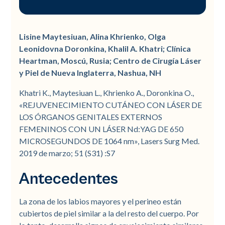
Antecedentes
Diseño del estudio/Materiales y
método
Lisine Maytesiuan, Alina Khrienko, Olga
Leonidovna Doronkina, Khalil A. Khatri; Clínica
Heartman, Moscú, Rusia; Centro de Cirugía Láser
y Piel de Nueva Inglaterra, Nashua, NH
Khatri K., Maytesiuan L., Khrienko A., Doronkina O.,
«REJUVENECIMIENTO CUTÁNEO CON LÁSER DE
LOS ÓRGANOS GENITALES EXTERNOS
FEMENINOS CON UN LÁSER Nd:YAG DE 650
MICROSEGUNDOS DE 1064 nm», Lasers Surg Med.
2019 de marzo; 51 (S31) :S7
Antecedentes
La zona de los labios mayores y el perineo están
cubiertos de piel similar a la del resto del cuerpo. Por