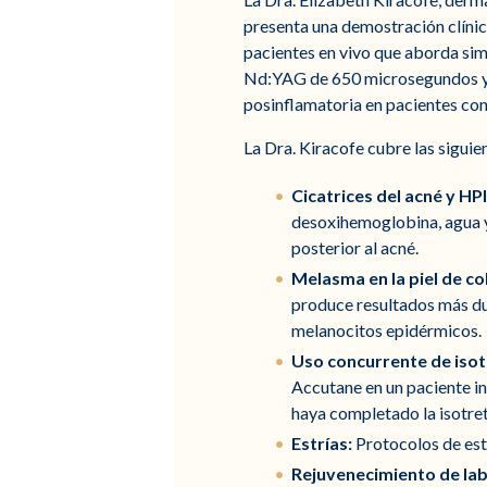
presenta una demostración clínic
pacientes en vivo que aborda simu
Nd:YAG de 650 microsegundos y 1
posinflamatoria en pacientes con 
La Dra. Kiracofe cubre las siguie
Cicatrices del acné y HPI
desoxihemoglobina, agua y 
posterior al acné.
Melasma en la piel de co
produce resultados más dur
melanocitos epidérmicos.
Uso concurrente de isot
Accutane en un paciente in
haya completado la isotret
Estrías:
Protocolos de esti
Rejuvenecimiento de lab