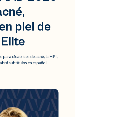
acné,
n piel de
Elite
ara cicatrices de acné, la HPI,
brá subtítulos en español.