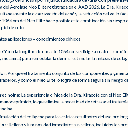
a del Aerolase Neo Elite registrada en el AAD 2026. La Dra. Kirac
ltáneamente la cicatrización del acné y la reducción del vello facia
064 nm del Neo Elite hace posible esta combinación sin riesgo 
piel de color.
ntes aplicaciones y conocimientos clínicos:
:
Cómo la longitud de onda de 1064 nm se dirige a cuatro cromóf
melanina) para remodelar la dermis, estimular la síntesis de colág
lor:
Por qué el tratamiento conjunto de los componentes pigmenta
aderos, y cómo el Neo Elite lo logra de forma segura sin riesgo de
retinoína:
La experiencia clínica de la Dra. Kiracofe con el Neo E
munodeprimido, lo que elimina la necesidad de retrasar el tratamie
inoína.
mulación del colágeno para las estrías resultantes del uso prolon
ios:
Relleno y luminosidad inmediatos sin relleno, incluidos los pro