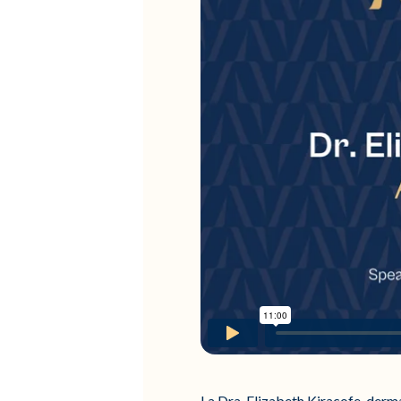
La Dra. Elizabeth Kiracofe, derm