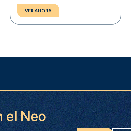
VER AHORA
n el Neo