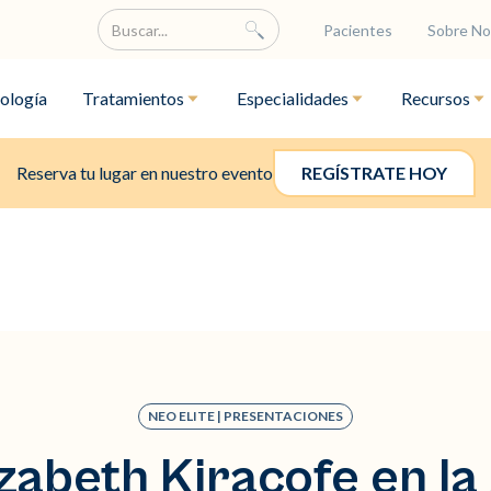
Pacientes
Sobre No
ología
Tratamientos
Especialidades
Recursos
Reserva tu lugar en nuestro evento
REGÍSTRATE HOY
NEO ELITE | PRESENTACIONES
izabeth Kiracofe en 