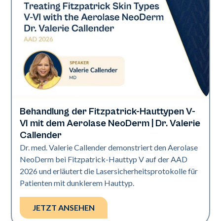
Behandlung der Fitzpatrick-Hauttypen V-
Neo Elite | Präsentationen
VI mit dem Aerolase NeoDerm | Dr. Valerie
Callender
Dr. med. Valerie Callender demonstriert den Aerolase
NeoDerm bei Fitzpatrick-Hauttyp V auf der AAD
2026 und erläutert die Lasersicherheitsprotokolle für
Patienten mit dunklerem Hauttyp.
JETZT ANSEHEN