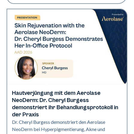
Hautverjüngung mit dem Aerolase
Neo Elite | Präsentationen
NeoDerm: Dr. Cheryl Burgess
demonstriert ihr Behandlungsprotokoll in
der Praxis
Dr. Cheryl Burgess demonstriert den Aerolase
NeoDerm bei Hyperpigmentierung, Akne und