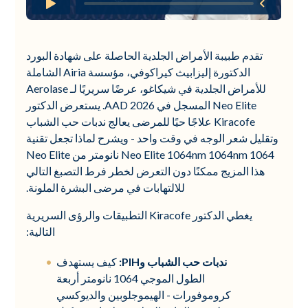
تقدم طبيبة الأمراض الجلدية الحاصلة على شهادة البورد
الدكتورة إليزابيث كيراكوفي، مؤسسة Airia الشاملة
للأمراض الجلدية في شيكاغو، عرضًا سريريًا لـ Aerolase
Neo Elite المسجل في AAD 2026. يستعرض الدكتور
Kiracofe علاجًا حيًا للمرضى يعالج ندبات حب الشباب
وتقليل شعر الوجه في وقت واحد - ويشرح لماذا تجعل تقنية
Neo Elite 1064nm 1064nm 1064 نانومتر من Neo Elite
هذا المزيج ممكنًا دون التعرض لخطر فرط التصبغ التالي
للالتهابات في مرضى البشرة الملونة.
يغطي الدكتور Kiracofe التطبيقات والرؤى السريرية
التالية:
ندبات حب الشباب وPIH:
كيف يستهدف
الطول الموجي 1064 نانومتر أربعة
كروموفورات - الهيموجلوبين والديوكسي