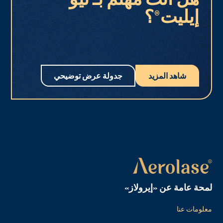
إيليت®؟
شاهد المزيد
جدولة عرض توضيحي
لمحة عامة عن «إيرولاز»
معلومات عنا