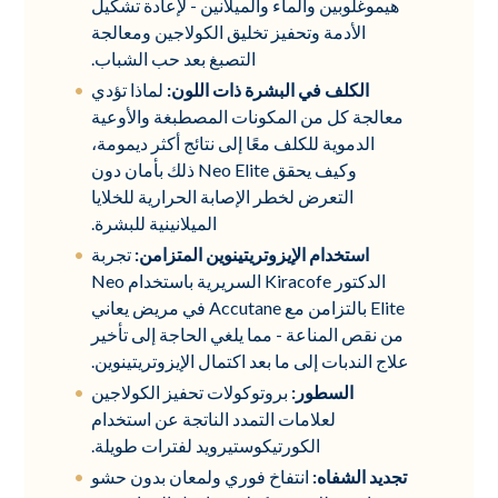
هيموغلوبين والماء والميلانين - لإعادة تشكيل
الأدمة وتحفيز تخليق الكولاجين ومعالجة
التصبغ بعد حب الشباب.
الكلف في البشرة ذات اللون:
لماذا تؤدي
معالجة كل من المكونات المصطبغة والأوعية
الدموية للكلف معًا إلى نتائج أكثر ديمومة،
وكيف يحقق Neo Elite ذلك بأمان دون
التعرض لخطر الإصابة الحرارية للخلايا
الميلانينية للبشرة.
استخدام الإيزوتريتينوين المتزامن:
تجربة
الدكتور Kiracofe السريرية باستخدام Neo
Elite بالتزامن مع Accutane في مريض يعاني
من نقص المناعة - مما يلغي الحاجة إلى تأخير
علاج الندبات إلى ما بعد اكتمال الإيزوتريتينوين.
السطور:
بروتوكولات تحفيز الكولاجين
لعلامات التمدد الناتجة عن استخدام
الكورتيكوستيرويد لفترات طويلة.
تجديد الشفاه:
انتفاخ فوري ولمعان بدون حشو