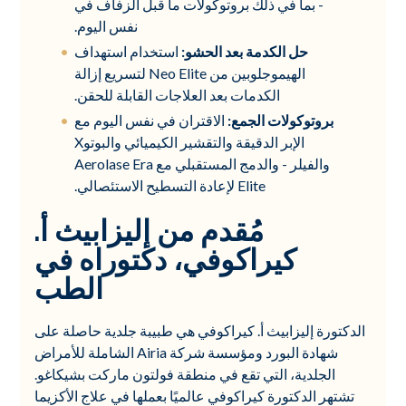
- بما في ذلك بروتوكولات ما قبل الزفاف في
نفس اليوم.
حل الكدمة بعد الحشو:
استخدام استهداف
الهيموجلوبين من Neo Elite لتسريع إزالة
الكدمات بعد العلاجات القابلة للحقن.
بروتوكولات الجمع:
الاقتران في نفس اليوم مع
الإبر الدقيقة والتقشير الكيميائي والبوتوX
والفيلر - والدمج المستقبلي مع Aerolase Era
Elite لإعادة التسطيح الاستئصالي.
مُقدم من إليزابيث أ.
كيراكوفي، دكتوراه في
الطب
الدكتورة إليزابيث أ. كيراكوفي هي طبيبة جلدية حاصلة على
شهادة البورد ومؤسسة شركة Airia الشاملة للأمراض
الجلدية، التي تقع في منطقة فولتون ماركت بشيكاغو.
تشتهر الدكتورة كيراكوفي عالميًا بعملها في علاج الأكزيما