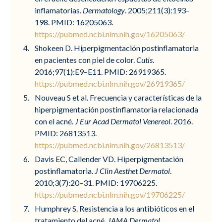
inflamatorias.
Dermatology
. 2005;211(3):193–
198. PMID: 16205063.
https://pubmed.ncbi.nlm.nih.gov/16205063/
Shokeen D. Hiperpigmentación postinflamatoria
en pacientes con piel de color.
Cutis
.
2016;97(1):E9–E11. PMID: 26919365.
https://pubmed.ncbi.nlm.nih.gov/26919365/
Nouveau S et al. Frecuencia y características de la
hiperpigmentación postinflamatoria relacionada
con el acné.
J Eur Acad Dermatol Venereol
. 2016.
PMID: 26813513.
https://pubmed.ncbi.nlm.nih.gov/26813513/
Davis EC, Callender VD. Hiperpigmentación
postinflamatoria.
J Clin Aesthet Dermatol
.
2010;3(7):20–31. PMID: 19706225.
https://pubmed.ncbi.nlm.nih.gov/19706225/
Humphrey S. Resistencia a los antibióticos en el
tratamiento del acné.
JAMA Dermatol
.