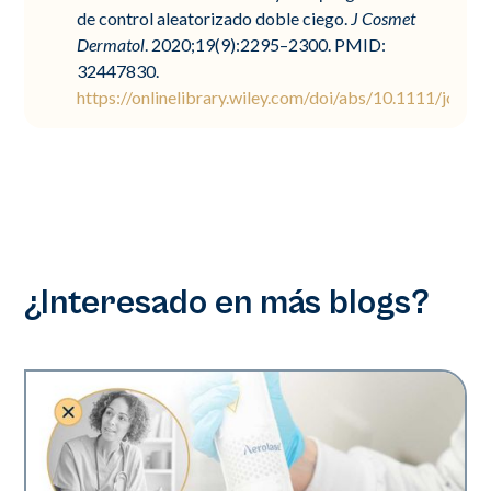
de control aleatorizado doble ciego.
J Cosmet
Dermatol
. 2020;19(9):2295–2300. PMID:
32447830.
https://onlinelibrary.wiley.com/doi/abs/10.1111/jocd.
¿Interesado en más blogs?