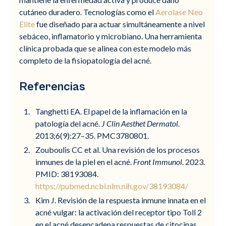
cutáneo duradero. Tecnologías como el
Aerolase Neo
Elite
fue diseñado para actuar simultáneamente a nivel
sebáceo, inflamatorio y microbiano. Una herramienta
clínica probada que se alinea con este modelo más
completo de la fisiopatología del acné.
Referencias
Tanghetti EA. El papel de la inflamación en la
patología del acné.
J Clin Aesthet Dermatol
.
2013;6(9):27–35. PMC3780801.
Zouboulis CC et al. Una revisión de los procesos
inmunes de la piel en el acné.
Front Immunol
. 2023.
PMID: 38193084.
https://pubmed.ncbi.nlm.nih.gov/38193084/
Kim J. Revisión de la respuesta inmune innata en el
acné vulgar: la activación del receptor tipo Toll 2
en el acné desencadena respuestas de citocinas