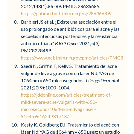
2012;148(1):86–89. PMID: 28636689.
https://pubmed.ncbi.nlm.nih.gov/28636689/
Barbieri JS et al. ¿Existe una asociación entre el
uso prolongado de antibióticos para el acné y las
secuelas infecciosas posteriores y la resistencia
antimicrobiana?
BJGP Open
. 2021;5(3).
PMC8278499.
https://www.ncbi.nlm.nih.gov/pmc/articles/PMC8278
Saedi N, Griffin T, Kelly S. Tratamiento del acné
vulgar de leve a grave con un láser Nd:YAG de
1064 nm y 650 microsegundos.
J Drugs Dermatol
.
2021;20(9):1000–1004.
https://jddonline.com/articles/treatment-of-
mild-severe-acne-vulgaris-with-650-
microsecond-1064-nm-ndyag-laser-
S1545961624P8171X/
Kesty K, Goldberg DJ. Tratamiento del acné con
láser Nd:YAG de 1064 nm y 650 μseg: un estudio