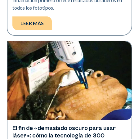
inflamación primero ofrece resultados duraderos en
todos los fototipos.
LEER MÁS
El fin de «demasiado oscuro para usar
Salud de la piel
láser»: cómo la tecnología de 300