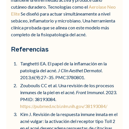
cutáneo duradero. Tecnologías como el
Aerolase Neo
Elite
Se diseñó para actuar simultáneamente a nivel
sebáceo, inflamatorio y microbiano. Una herramienta
clínica probada que se alinea con este modelo más
completo de la fisiopatología del acné.
Referencias
Tanghetti EA. El papel de la inflamación en la
patología del acné.
J Clin Aesthet Dermatol
.
2013;6(9):27–35. PMC3780801.
Zouboulis CC et al. Una revisión de los procesos
inmunes de la piel en el acné.
Front Immunol
. 2023.
PMID: 38193084.
https://pubmed.ncbi.nlm.nih.gov/38193084/
Kim J. Revisión de la respuesta inmune innata en el
acné vulgar: la activación del receptor tipo Toll 2
en el acné desencadena respuestas de citocinas