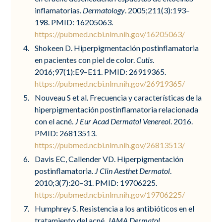
inflamatorias.
Dermatology
. 2005;211(3):193–
198. PMID: 16205063.
https://pubmed.ncbi.nlm.nih.gov/16205063/
Shokeen D. Hiperpigmentación postinflamatoria
en pacientes con piel de color.
Cutis
.
2016;97(1):E9–E11. PMID: 26919365.
https://pubmed.ncbi.nlm.nih.gov/26919365/
Nouveau S et al. Frecuencia y características de la
hiperpigmentación postinflamatoria relacionada
con el acné.
J Eur Acad Dermatol Venereol
. 2016.
PMID: 26813513.
https://pubmed.ncbi.nlm.nih.gov/26813513/
Davis EC, Callender VD. Hiperpigmentación
postinflamatoria.
J Clin Aesthet Dermatol
.
2010;3(7):20–31. PMID: 19706225.
https://pubmed.ncbi.nlm.nih.gov/19706225/
Humphrey S. Resistencia a los antibióticos en el
tratamiento del acné.
JAMA Dermatol
.