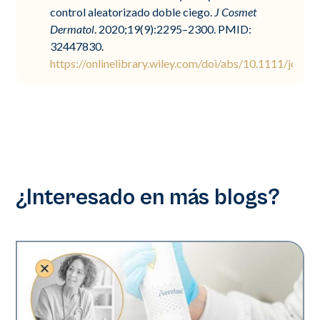
control aleatorizado doble ciego.
J Cosmet
Dermatol
. 2020;19(9):2295–2300. PMID:
32447830.
https://onlinelibrary.wiley.com/doi/abs/10.1111/jocd.
¿Interesado en más blogs?