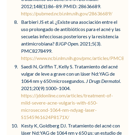
2012;148(1):86–89. PMID: 28636689.
https://pubmed.ncbi.nlm.nih.gov/28636689/
Barbieri JS et al. ¿Existe una asociación entre el
uso prolongado de antibióticos para el acné y las
secuelas infecciosas posteriores y la resistencia
antimicrobiana?
BJGP Open
. 2021;5(3).
PMC8278499.
https://www.ncbi.nlm.nih.gov/pmc/articles/PMC8278
Saedi N, Griffin T, Kelly S. Tratamiento del acné
vulgar de leve a grave con un láser Nd:YAG de
1064 nm y 650 microsegundos.
J Drugs Dermatol
.
2021;20(9):1000–1004.
https://jddonline.com/articles/treatment-of-
mild-severe-acne-vulgaris-with-650-
microsecond-1064-nm-ndyag-laser-
S1545961624P8171X/
Kesty K, Goldberg DJ. Tratamiento del acné con
láser Nd:YAG de 1064 nm y 650 μs: un estudio de