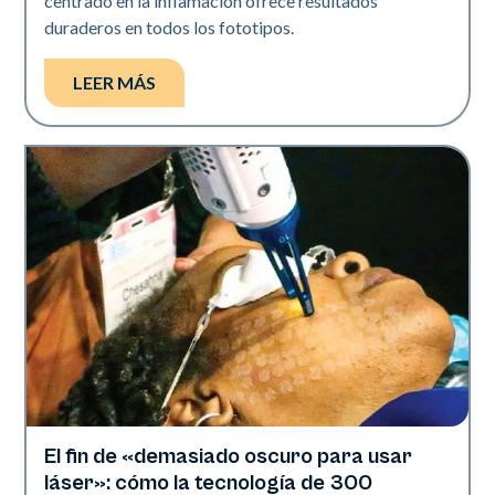
centrado en la inflamación ofrece resultados
duraderos en todos los fototipos.
LEER MÁS
El fin de «demasiado oscuro para usar
Salud de la piel
láser»: cómo la tecnología de 300