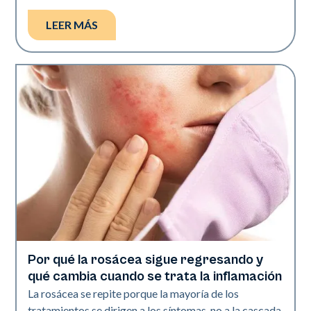
LEER MÁS
Por qué la rosácea sigue regresando y
Salud de la piel
qué cambia cuando se trata la inflamación
La rosácea se repite porque la mayoría de los
tratamientos se dirigen a los síntomas, no a la cascada