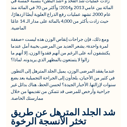
زادت عمليات شد الفخذ و «شد البطن» بنسبة خمسة في
المائة بين عامي 2013 و2014؛ وأكثر من 70 في المائة منذ
عام 2000. تشهد عمليات رفع الذراع العلوية أيضًا ازدهارًا،
حيث زادت بأكثر من 4,000 بالمائة على مدار الـ 14 عامًا
الماضية.
ومع ذلك، فإن جراحات إنقاص الوزن هذه ليست «صفقة
لمرة واحدة». يشعر العديد من المرضى بخيبة أمل عندما
يكتشفون أنه على الرغم من أنهم فقدوا الوزن، إلا أنهم ما
زالوا لا يتمتعون بالمظهر الذي يريدونه. لماذا؟
عندما يفقد المرضى الوزن، يميل الجلد المترهل إلى التطور.
في كثير من الأحيان، يلجأون إلى الجراحة التجميلية بعد بضع
سنوات لإزالتها. الأخبار الجيدة؟ لحسن الحظ، هناك بدائل غير
جراحية وأرخص للمرضى قد تتمكن من تقديمها من خلال
ممارستك الخاصة.
شد الجلد المترهل عن طريق
تخثر الأنسجة الرخوة