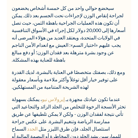
سيخضع حوالي واحد من كل خمسة أشخاص يخضعون
لجراحة إنقاص الوزن لإجراءات نحت الجسم بعد ذلك. يمكن
أن تكون هذه العمليات الجراحية باهظة الثمن، حيث تصل
أسعارها إلى 20,000 دولار لكل إجراء في الأسواق التنافسية
في الولايات المتحدة، ويعتقد العديد من هؤلاء المرضى أنه
يجب عليهم «اختيار السم»: العيش مع انعدام الأمن الناجم
عن وجود بشرة مترهلة بعد فقدان الوزن؛ أو دفع مبالغ
باهظة للعناية بهذه المشكلة.
ومع ذلك، بصفتك متخصصًا في العناية بالبشرة، لديك القدرة
على توفير خيار أقل توغلاً وأكثر ملاءمة وبأسعار معقولة
لهذه الشريحة المتنامية من المستهلكين.
عندما تكون عيادتك مجهزة بـ
إيرولاس نيو
، يمكنك بسهولة
تخثر الأنسجة الرخوة للتخلص من الجلد الزائد والتجاعيد التي
تأتي نتيجة لفقدان الوزن - ولكن لا يمكن تلطيفها عن طريق
ممارسة الرياضة وتنغيم البشرة. على عكس جراحة
استئصال الجلد، فإن طرق الليزر مثل
الجدد
السماح
للممارسين بشد الجلد دون المخاطرة أو البصمة المالية أو