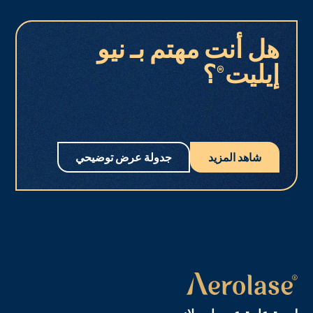
هل أنت مهتم بـ نيو
إيليت®؟
شاهد المزيد
جدولة عرض توضيحي