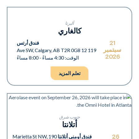
ألبرتا
كالغاري
21
فندق أرتس
سبتمبر
119 12 Ave SW, Calgary, AB T2R 0G8
2026
الوقت: 4:30 مساءً - 8:00 مساءً
تعلم المزيد
جنوب شرق
أتلانتا
26
فندق أومني أتلانتا
190 Marietta St NW,