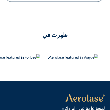
ظهرت في
لمحة عامة عن «إيرولاز»