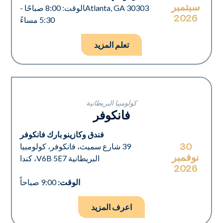
سبتمبر
Atlanta, GA 30303‍الوقت: 8:00 صباحًا -
2026
5:30 مساءً
تعلم المزيد
كولومبيا البريطانية
فانكوفر
فندق وكازينو بارك فانكوفر
30
39 شارع سميث، فانكوفر، كولومبيا
نوفمبر
البريطانية V6B 5E7، كندا
2026
الوقت:
9:00 صباحاً
اعرف المزيد