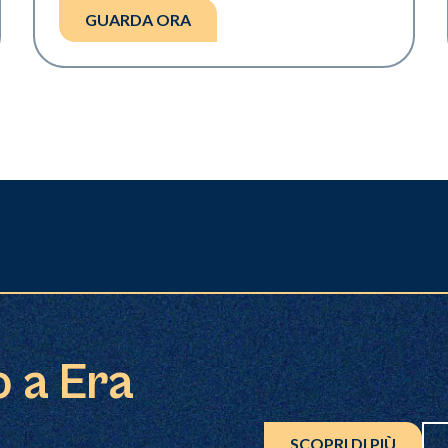
GUARDA ORA
o a Era
SCOPRI DI PIÙ