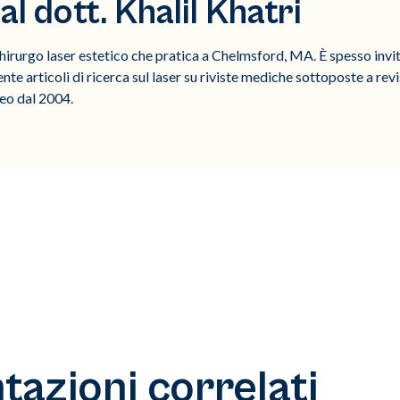
l dott. Khalil Khatri
chirurgo laser estetico che pratica a Chelmsford, MA. È spesso inv
te articoli di ricerca sul laser su riviste mediche sottoposte a revis
Neo dal 2004.
azioni correlati