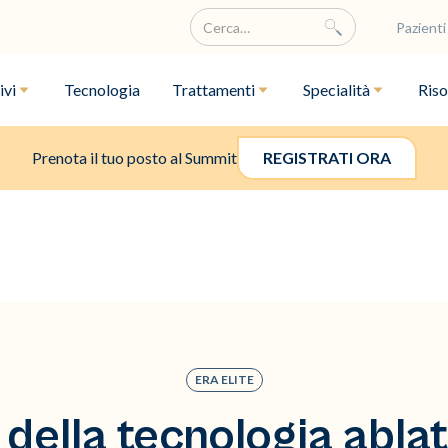
Pazienti
ivi
Tecnologia
Trattamenti
Specialità
Riso
Prenota il tuo posto al Summit
REGISTRATI ORA
ERA ELITE
o della tecnologia ablat