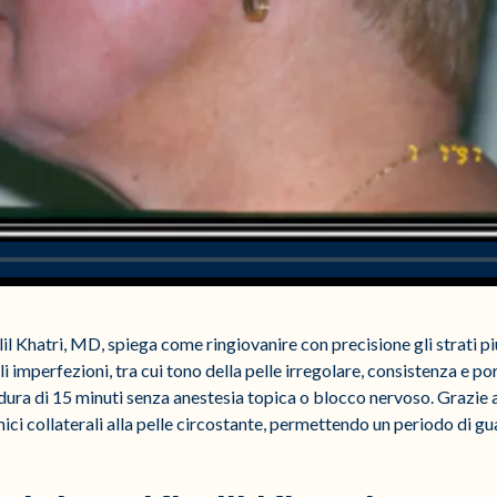
l Khatri, MD, spiega come ringiovanire con precisione gli strati più
imperfezioni, tra cui tono della pelle irregolare, consistenza e pori
ura di 15 minuti senza anestesia topica o blocco nervoso. Grazie a
ici collaterali alla pelle circostante, permettendo un periodo di gu