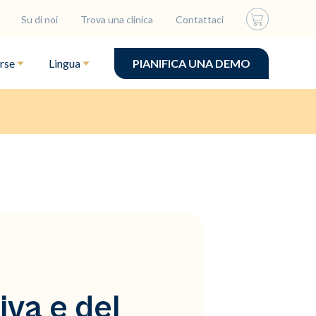
Su di noi
Trova una clinica
Contattaci
rse
Lingua
PIANIFICA UNA DEMO
iva e del