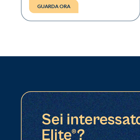
GUARDA ORA
Sei interessat
Elite®?