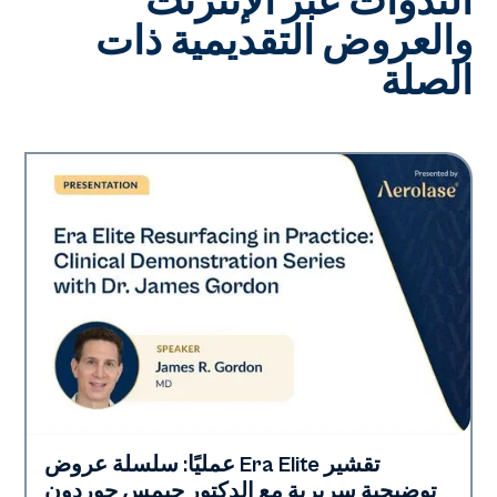
الندوات عبر الإنترنت
والعروض التقديمية ذات
الصلة
تقشير Era Elite عمليًا: سلسلة عروض
Era Elite
توضيحية سريرية مع الدكتور جيمس جوردون