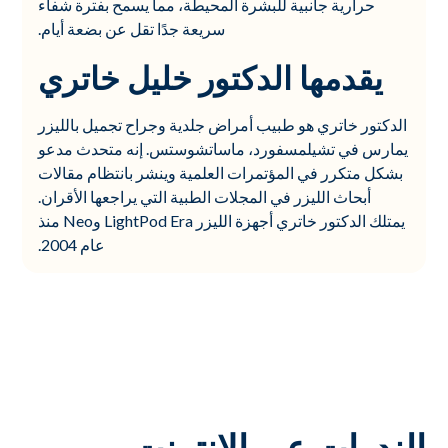
حرارية جانبية للبشرة المحيطة، مما يسمح بفترة شفاء
سريعة جدًا تقل عن بضعة أيام.
يقدمها الدكتور خليل خاتري
الدكتور خاتري هو طبيب أمراض جلدية وجراح تجميل بالليزر
يمارس في تشيلمسفورد، ماساتشوستس. إنه متحدث مدعو
بشكل متكرر في المؤتمرات العلمية وينشر بانتظام مقالات
أبحاث الليزر في المجلات الطبية التي يراجعها الأقران.
يمتلك الدكتور خاتري أجهزة الليزر LightPod Era وNeo منذ
عام 2004.