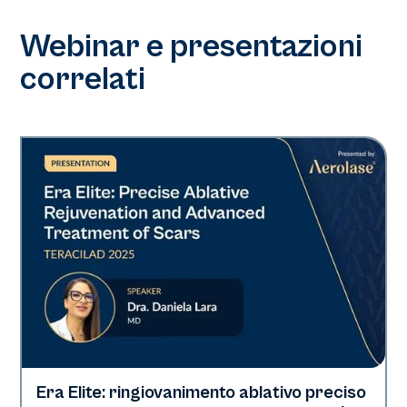
Webinar e presentazioni
correlati
Era Elite: ringiovanimento ablativo preciso
Era Elite