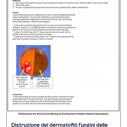
Distruzione dei dermatofiti fungini delle
Unghie