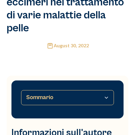
eccimeri nel trattamento
di varie malattie della
pelle
August 30, 2022
Sommario
Informazioni sull'autore
Astratto
Introduzione
Materiale
Protocollo e trattamento
Indicazioni terapeutiche
Conclusione
Informazioni sull'autore