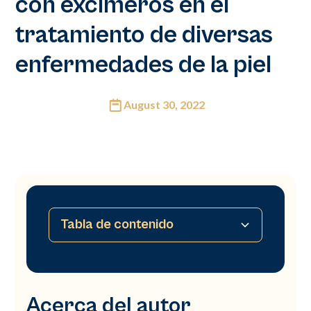
con excímeros en el
tratamiento de diversas
enfermedades de la piel
August 30, 2022
Tabla de contenido
Acerca del autor
Resumen
Introducción
Material
Protocolo y tratamiento
Indicaciones terapéuticas
Conclusión
Acerca del autor