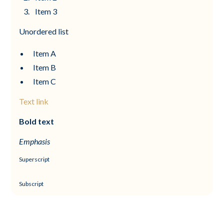
Item 3
Unordered list
Item A
Item B
Item C
Text link
Bold text
Emphasis
Superscript
Subscript