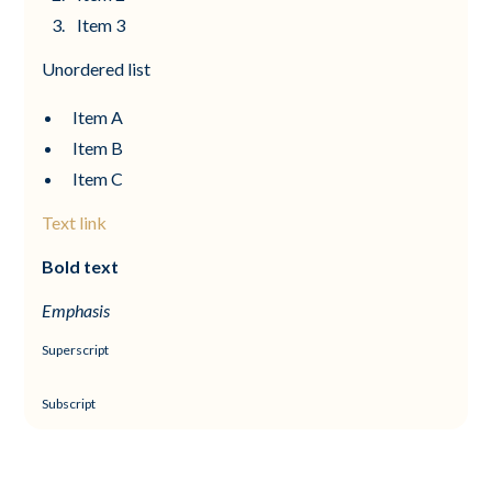
Item 3
Unordered list
Item A
Item B
Item C
Text link
Bold text
Emphasis
Superscript
Subscript