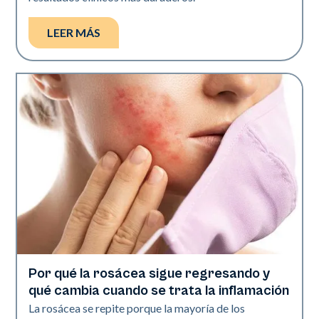
LEER MÁS
Por qué la rosácea sigue regresando y
Salud de la piel
qué cambia cuando se trata la inflamación
La rosácea se repite porque la mayoría de los