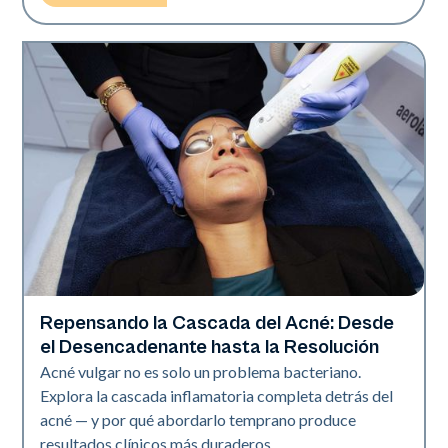
Repensando la Cascada del Acné: Desde
Salud de la piel
el Desencadenante hasta la Resolución
Acné vulgar no es solo un problema bacteriano.
Explora la cascada inflamatoria completa detrás del
acné — y por qué abordarlo temprano produce
resultados clínicos más duraderos.