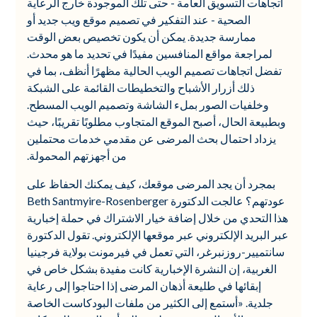
اتجاهات التسويق العامة - حتى تلك الموجودة خارج الرعاية
الصحية - عند التفكير في تصميم موقع ويب جديد أو
ممارسة جديدة. يمكن أن يكون تخصيص بعض الوقت
لمراجعة مواقع المنافسين مفيدًا في تحديد ما هو محدث.
تفضل اتجاهات تصميم الويب الحالية مظهرًا أنظف، بما في
ذلك أزرار الأشباح والتخطيطات القائمة على الشبكة
وخلفيات الصور بملء الشاشة وتصميم الويب المسطح.
وبطبيعة الحال، أصبح الموقع المتجاوب مطلوبًا تقريبًا، حيث
يزداد احتمال بحث المرضى عن مقدمي خدمات محتملين
من أجهزتهم المحمولة.
بمجرد أن يجد المرضى موقعك، كيف يمكنك الحفاظ على
عودتهم؟ عالجت الدكتورة Beth Santmyire-Rosenberger
هذا التحدي من خلال إضافة خيار الاشتراك في حملة إخبارية
عبر البريد الإلكتروني عبر موقعها الإلكتروني. تقول الدكتورة
سانتميير-روزنبرغر، التي تعمل في فيرمونت بولاية فرجينيا
الغربية، إن النشرة الإخبارية كانت مفيدة بشكل خاص في
إبقائها في طليعة أذهان المرضى إذا احتاجوا إلى رعاية
جلدية. «أستمع إلى الكثير من ملفات البودكاست الخاصة