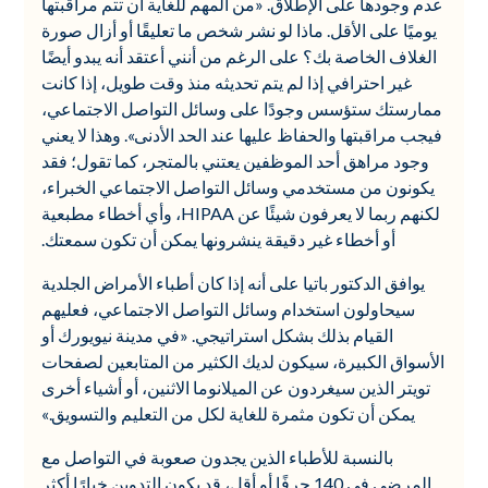
عدم وجودها على الإطلاق. «من المهم للغاية أن تتم مراقبتها
يوميًا على الأقل. ماذا لو نشر شخص ما تعليقًا أو أزال صورة
الغلاف الخاصة بك؟ على الرغم من أنني أعتقد أنه يبدو أيضًا
غير احترافي إذا لم يتم تحديثه منذ وقت طويل، إذا كانت
ممارستك ستؤسس وجودًا على وسائل التواصل الاجتماعي،
فيجب مراقبتها والحفاظ عليها عند الحد الأدنى». وهذا لا يعني
وجود مراهق أحد الموظفين يعتني بالمتجر، كما تقول؛ فقد
يكونون من مستخدمي وسائل التواصل الاجتماعي الخبراء،
لكنهم ربما لا يعرفون شيئًا عن HIPAA، وأي أخطاء مطبعية
أو أخطاء غير دقيقة ينشرونها يمكن أن تكون سمعتك.
يوافق الدكتور باتيا على أنه إذا كان أطباء الأمراض الجلدية
سيحاولون استخدام وسائل التواصل الاجتماعي، فعليهم
القيام بذلك بشكل استراتيجي. «في مدينة نيويورك أو
الأسواق الكبيرة، سيكون لديك الكثير من المتابعين لصفحات
تويتر الذين سيغردون عن الميلانوما الاثنين، أو أشياء أخرى
يمكن أن تكون مثمرة للغاية لكل من التعليم والتسويق.»
بالنسبة للأطباء الذين يجدون صعوبة في التواصل مع
المرضى في 140 حرفًا أو أقل، قد يكون التدوين خيارًا أكثر