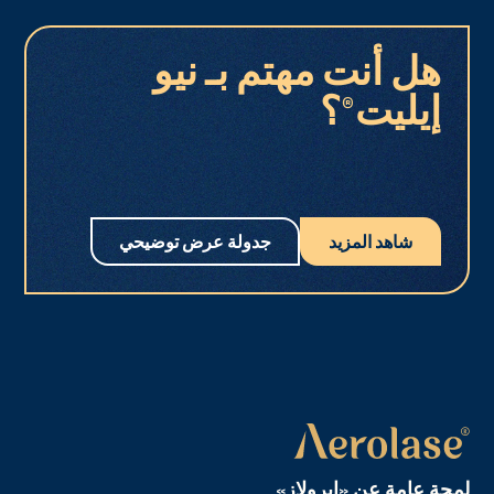
هل أنت مهتم بـ نيو
إيليت®؟
شاهد المزيد
جدولة عرض توضيحي
لمحة عامة عن «إيرولاز»