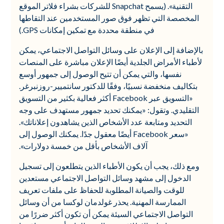
التقنية». (يسمح Snapchat للشركات بشراء فلاتر الموقع
المخصصة التي تظهر فوق صور المستخدمين عند التقاطها
في منطقة محددة مع تمكين إمكانات GPS.)
بالإضافة إلى الإعلان على وسائل التواصل الاجتماعي، يمكن
لأطباء الأمراض الجلدية أيضًا الإعلان مباشرة على المنصات
نفسها، والتي يمكن أن تتيح الوصول إلى جمهور أوسع
بتكاليف منخفضة نسبيًا، وفقًا للدكتور سانتميير-روزنبرغر.
«التسويق عبر Facebook أكثر فعالية بكثير من التسويق
التقليدي. وتقول: «يمكنك تحديد جمهور مستهدف على وجه
التحديد ومتابعة عدد الأشخاص الذين يشاهدون إعلاناتك».
«سعر Facebook أيضًا معقول جدًا. يمكنك الوصول إلى
آلاف الأشخاص بأقل من خمسة دولارات».
ومع ذلك، يجب أن يكون الأطباء الذين يتطلعون إلى تسجيل
الدخول إلى مشهد وسائل التواصل الاجتماعي مستعدين
للوقت والصيانة المطلوبة للحفاظ على ملفات تعريف
الممارسة المهنية. يحذر غولدمان لوكسا من أن وسائل
التواصل الاجتماعي السيئة يمكن أن تكون أكثر ضررًا من