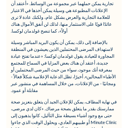
تجارية يمكن حملهما عبر مجموعة من الوسائط. «أعتقد أن
الإعلانات المطبوعة هي وسيلة يمكن أخذها في الاعتبار
للعلامة التجارية والعرض بشكل عام، ولكنك عادة لا ترى
عائدًا قويًا على الاستثمار منها، لذلك لن أنفق الأموال هناك
أولاً»، كما تنصح غولدمان لوكسا.
بالإضافة إلى ذلك، يمكن أن يكون البريد المباشر وسيلة
لاستهداف المرضى المحتملين الذين يعيشون في المنطقة
المجاورة للعيادة. يقول غولدمان لوكسا: «عندما تفتح عيادة
جديدة، أعتقد أن هناك بعض المزايا في السماح للمجتمع
بمعرفة أنك موجود، سواء من حيث المرضى المحتملين أو
الأطباء المحالين». أخيرًا، تظل الدعاية الإعلامية شكلاً فعالاً -
ومجانيًا - من الإعلانات، من خلال المساهمة في منشور عبر
مقابلة أو عمود.
في نهاية المطاف، يمكن للإعلان الجيد أن يتعلق بتعزيز صحة
ممارستك بقدر ما يتعلق بصحة مرضاك. «كان لدي مرضى،
حتى مع وجود أشياء بسيطة مثل الثآليل، كانوا يذهبون إلى
Minute Clinic أو طبيبهم العادي، وبحلول الوقت الذي جاءوا