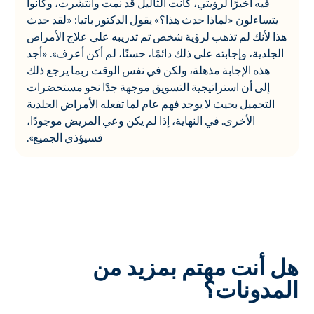
فيه أخيرًا لرؤيتي، كانت الثآليل قد نمت وانتشرت، وكانوا
يتساءلون «لماذا حدث هذا؟» يقول الدكتور باتيا: «لقد حدث
هذا لأنك لم تذهب لرؤية شخص تم تدريبه على علاج الأمراض
الجلدية، وإجابته على ذلك دائمًا، حسنًا، لم أكن أعرف». «أجد
هذه الإجابة مذهلة، ولكن في نفس الوقت ربما يرجع ذلك
إلى أن استراتيجية التسويق موجهة جدًا نحو مستحضرات
التجميل بحيث لا يوجد فهم عام لما تفعله الأمراض الجلدية
الأخرى. في النهاية، إذا لم يكن وعي المريض موجودًا،
فسيؤذي الجميع».
هل أنت مهتم بمزيد من
المدونات؟