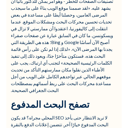
تصنيفات الصفحات للخطر - وهو أمر يمكن للدكتور باتيا أن
يشهد عليه. «لقد صممنا موقع الويب بناءً على ما سيجذب
المرضى العامين، وحصلنا أيضًا على مساعدة في بعض
تحديات تحسين محركات البحث ومشكلات الموقع. عندما
انتقلت إلى كاليفورنيا، اعتقدوا أن ممارستي لا تزال في
ويسكونسن. ما كان في السابق عبارة عن صفحات صفراء
أصبح الآن أساسًا Google و Bing؛ هذه هي الطريقة التي
يجدنا بها المرضى الآن». «لذلك إذا لم تكن على رأس قائمة
البحث هذه، فستكون متأخرًا جدًا، ويعود ذلك إلى تنفيذ
الكلمات الرئيسية الصحيحة.» لتجنب أي ارتباك، يجب على
الأطباء الذين نقلوا مكان ممارستهم التأكد من تحديث
موقعهم الحالي عبر تواجدهم الكامل على الويب من أجل
مساعدة محركات البحث على ربط أسمائهم بمصطلحات
البحث الجغرافي الصحيحة.
تصفح البحث المدفوع
لا تريد الانتظار حتى يأخذ SEO المحلي مجراه؟ قد يكون
البحث المدفوع خيارًا آخر. تتضمن إعلانات الدفع بالنقرة