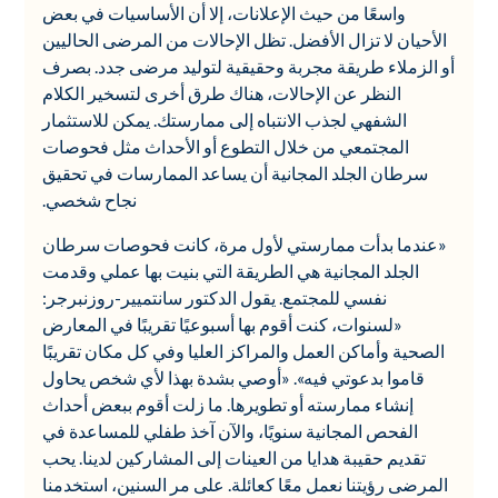
واسعًا من حيث الإعلانات، إلا أن الأساسيات في بعض
الأحيان لا تزال الأفضل. تظل الإحالات من المرضى الحاليين
أو الزملاء طريقة مجربة وحقيقية لتوليد مرضى جدد. بصرف
النظر عن الإحالات، هناك طرق أخرى لتسخير الكلام
الشفهي لجذب الانتباه إلى ممارستك. يمكن للاستثمار
المجتمعي من خلال التطوع أو الأحداث مثل فحوصات
سرطان الجلد المجانية أن يساعد الممارسات في تحقيق
نجاح شخصي.
«عندما بدأت ممارستي لأول مرة، كانت فحوصات سرطان
الجلد المجانية هي الطريقة التي بنيت بها عملي وقدمت
نفسي للمجتمع. يقول الدكتور سانتميير-روزنبرجر:
«لسنوات، كنت أقوم بها أسبوعيًا تقريبًا في المعارض
الصحية وأماكن العمل والمراكز العليا وفي كل مكان تقريبًا
قاموا بدعوتي فيه». «أوصي بشدة بهذا لأي شخص يحاول
إنشاء ممارسته أو تطويرها. ما زلت أقوم ببعض أحداث
الفحص المجانية سنويًا، والآن آخذ طفلي للمساعدة في
تقديم حقيبة هدايا من العينات إلى المشاركين لدينا. يحب
المرضى رؤيتنا نعمل معًا كعائلة. على مر السنين، استخدمنا