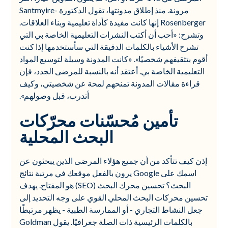
مرونة. منذ إطلاق مدونتها، تقول الدكتورة Santmyire-
Rosenberger إنها كانت مفيدة كأداة تعليمية وبناء العلاقات.
وتشرح: «أحب أن أكتب النشرات التعليمية الخاصة بي التي
تشرح الأشياء بالكلمات الدقيقة التي سأستخدمها إذا كنت
أقوم بتثقيفهم شخصيًا». «كانت المدونة وسيلة لتوسيع المواد
التعليمية الخاصة بي. أعتقد أنه بالنسبة للمرضى الجدد، فإن
قراءة مقالات المدونة تمنحهم لمحة عن شخصيتي، وكيف
أتدرب، قبل وصولهم».
تأمين مُحسّنات محرّكات
البحث المحلية
إذن كيف تتأكد من أن جميع هؤلاء المرضى الذين يبحثون عن
اسمك على Google يرون بالفعل موقعك في مرتبة نتائج
البحث؟ تحسين محرك البحث (SEO) هو المفتاح. يهدف
تحسين محركات البحث المحلي القوي على وجه التحديد إلى
جعل النشاط التجاري - أو الممارسة الطبية - يظهر مرتبطًا
بالكلمات الرئيسية ذات الصلة جغرافيًا. يقول Goldman