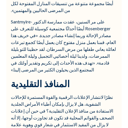
أيضًا مجموعة متنوعة من تنسيقات المنازل المفتوحة لكل
من المرضى الحاليين والمهتمين».
على مر السنين، عقدت ممارسة الدكتور Santmyire-
Rosenberger أيضًا أحداثًا مجتمعية كوسيلة للتعرف على
مصادر الإحالة وربما إنشاء مصادر جديدة. «في خريف هذا
العام، قمنا بعمل منزل مفتوح كان يعمل أيضًا كجمع تبرعات
لعائلة يعاني طفلها من مرض السرطان. لقد حظينا للتو بليلة
الممرضات، ولدينا ليلة أخصائيي التجميل وليلة المعلمين
قادمة». «تهدف هذه الأحداث إلى تكريم وتقدير أولئك في
المجتمع الذين يحيلون الكثير من المرضى إلينا.»
المنافذ التقليدية
نظرًا لانتشار الإعلانات الرقمية والقوة المستمرة للإحالات
الشفوية، هل لا يزال بإمكان أطباء الأمراض الجلدية
الاستفادة من منافذ الإعلان التقليدية؟ في حين أن إعلانات
الصحف والقوائم المحلية قد تكون قد تجاوزت أوجها، إلا أنه
لا يزال من المفيد الاستثمار في شعار قوي وهوية علامة