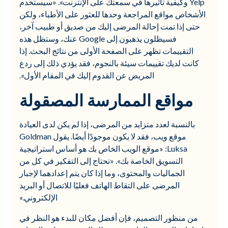
Yelp وكيفية تأثيرها في سمعتك على الإنترنت». «سيستخدم
الأشخاص مواقع المراجعة وحدها للعثور على الأطباء، ولكن
حتى إذا تمت إحالة المرضى إليك من صديق أو طبيب آخر،
فسيظلون يذهبون إلى Google عنك، وستظل هذه
التقييمات تظهر على الصفحة الأولى من نتائج البحث. إذا
كانت لديك تقييمات سيئة بالنجوم، فقد يؤدي ذلك إلى ردع
المريض عن القدوم إليك في المقام الأول».
مواقع الممارسة المصقولة
بالنسبة لعدد متزايد من المرضى، إذا لم يكن لدى العيادة
موقع ويب، فقد لا يكون موجودًا أيضًا. يقول Goldman
Luksa: «موقع الويب الخاص بك هو أساس استراتيجية
التسويق الخاصة بك». «تحتاج إلى التفكير في كل من
الجماليات والمحتوى، وما إذا كان يتم إعدادهما لإجبار
المرضى على التقاط الهاتف فعليًا للاتصال أو البريد
الإلكتروني.»
من منظور التصميم، فإن أفضل مكان للبدء هو النظر في