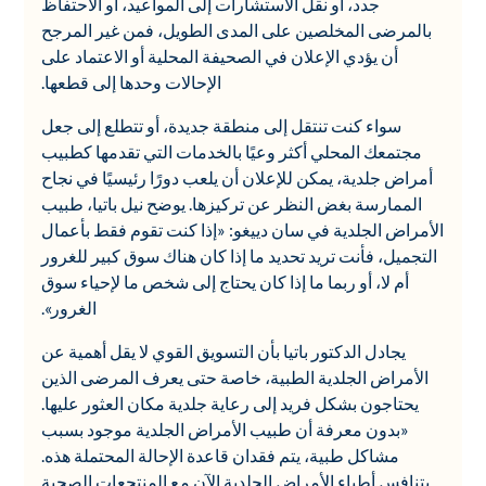
جدد، أو نقل الاستشارات إلى المواعيد، أو الاحتفاظ
بالمرضى المخلصين على المدى الطويل، فمن غير المرجح
أن يؤدي الإعلان في الصحيفة المحلية أو الاعتماد على
الإحالات وحدها إلى قطعها.
سواء كنت تنتقل إلى منطقة جديدة، أو تتطلع إلى جعل
مجتمعك المحلي أكثر وعيًا بالخدمات التي تقدمها كطبيب
أمراض جلدية، يمكن للإعلان أن يلعب دورًا رئيسيًا في نجاح
الممارسة بغض النظر عن تركيزها. يوضح نيل باتيا، طبيب
الأمراض الجلدية في سان دييغو: «إذا كنت تقوم فقط بأعمال
التجميل، فأنت تريد تحديد ما إذا كان هناك سوق كبير للغرور
أم لا، أو ربما ما إذا كان يحتاج إلى شخص ما لإحياء سوق
الغرور».
يجادل الدكتور باتيا بأن التسويق القوي لا يقل أهمية عن
الأمراض الجلدية الطبية، خاصة حتى يعرف المرضى الذين
يحتاجون بشكل فريد إلى رعاية جلدية مكان العثور عليها.
«بدون معرفة أن طبيب الأمراض الجلدية موجود بسبب
مشاكل طبية، يتم فقدان قاعدة الإحالة المحتملة هذه.
يتنافس أطباء الأمراض الجلدية الآن مع المنتجعات الصحية