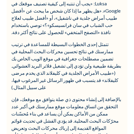
Luksa: «يجب أن تنتبه إلى كيفية تصنيف موقعك في
Google». «هل يظهر ما إذا كان شخص ما يبحث عن «أفضل
طبيب أمراض جلدية في ناشفيل»، أو «أفضل طبيب لعلاج
حب الشباب في سان فرانسيسكو»؟» توصي باستخدام
نافذة «التصفح المتخفي» للحصول على نتائج أكثر دقة.
تتمثل إحدى الخطوات البسيطة للمساعدة في ترتيب
ممارستك في نتائج تحسين محركات البحث المحلية في
تضمين مصطلحات جغرافية في موقع الويب الخاص بك
بطريقة طبيعية ولن تؤدي إلى تشغيل فلاتر البريد العشوائي.
(«طبيب الأمراض الجلدية في كليفلاند الذي يخدم مرضى
كليفلاند» قد يتسبب في ظهور الرسائل غير المرغوب فيها،
على سبيل المثال.)
بالإضافة إلى إنشاء محتوى ذي صلة يتوافق مع موقعك، فإن
التحقق من اتساق معلومات موقع ممارستك في أكبر عدد
ممكن من الأماكن يمكن أن يساعد في بناء مُحسّنات
محرّكات البحث المحلية. قد يؤدي الفشل في تحديث قوائم
المواقع القديمة إلى إرباك محركات البحث وتعريض