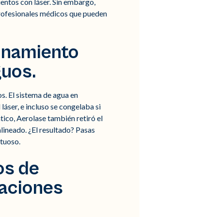
entos con láser. Sin embargo,
 profesionales médicos que pueden
ionamiento
uos.
s. El sistema de agua en
áser, e incluso se congelaba si
ico, Aerolase también retiró el
alineado. ¿El resultado? Pasas
ctuoso.
os de
caciones