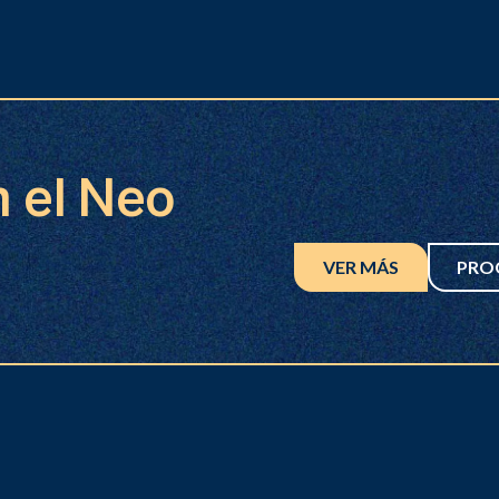
n el Neo
VER MÁS
PRO