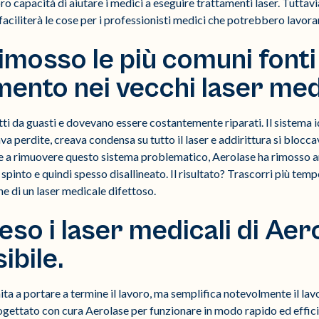
ro capacità di aiutare i medici a eseguire trattamenti laser. Tuttav
 faciliterà le cose per i professionisti medici che potrebbero lavorar
imosso le più comuni fonti
ento nei vecchi laser medi
itti da guasti e dovevano essere costantemente riparati. Il sistema i
 perdite, creava condensa su tutto il laser e addirittura si blocc
e a rimuovere questo sistema problematico, Aerolase ha rimosso anc
 spinto e quindi spesso disallineato. Il risultato? Trascorri più tem
ne di un laser medicale difettoso.
so i laser medicali di Aero
ibile.
ita a portare a termine il lavoro, ma semplifica notevolmente il lav
ettato con cura Aerolase per funzionare in modo rapido ed effici