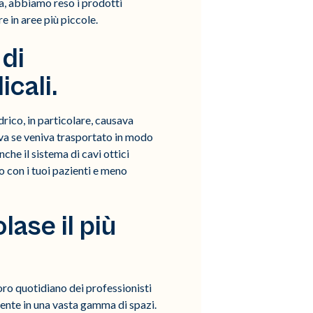
ia, abbiamo reso i prodotti
e in aree più piccole.
 di
cali.
drico, in particolare, causava
ava se veniva trasportato in modo
he il sistema di cavi ottici
po con i tuoi pazienti e meno
lase il più
oro quotidiano dei professionisti
ente in una vasta gamma di spazi.