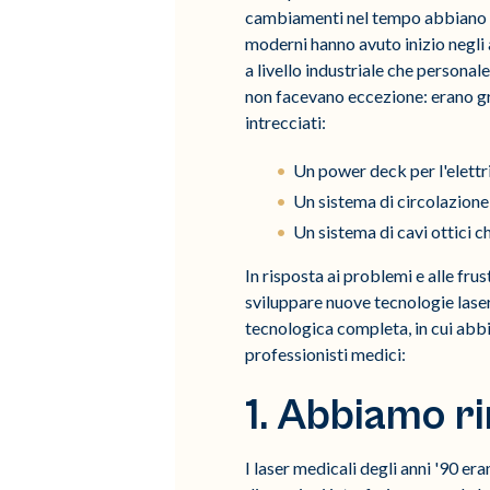
cambiamenti nel tempo abbiano po
moderni hanno avuto inizio negli 
a livello industriale che persona
non facevano eccezione: erano gr
intrecciati:
Un power deck per l'elettr
Un sistema di circolazione
Un sistema di cavi ottici c
In risposta ai problemi e alle fru
sviluppare nuove tecnologie lase
tecnologica completa, in cui abb
professionisti medici:
1. Abbiamo ri
I laser medicali degli anni '90 er