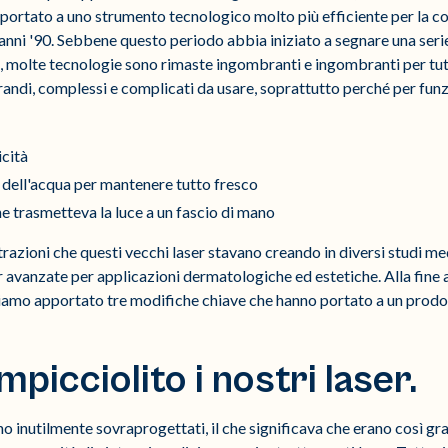
rtato a uno strumento tecnologico molto più efficiente per la co
anni '90. Sebbene questo periodo abbia iniziato a segnare una serie
le, molte tecnologie sono rimaste ingombranti e ingombranti per tutt
andi, complessi e complicati da usare, soprattutto perché per funz
icità
 dell'acqua per mantenere tutto fresco
he trasmetteva la luce a un fascio di mano
strazioni che questi vecchi laser stavano creando in diversi studi me
r avanzate per applicazioni dermatologiche ed estetiche. Alla fine
iamo apportato tre modifiche chiave che hanno portato a un prodot
mpicciolito i nostri laser.
ano inutilmente sovraprogettati, il che significava che erano così gr