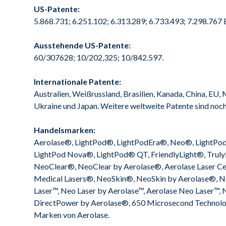
US-Patente:
5.868.731; 6.251.102; 6.313.289; 6.733.493; 7.298.767 
Ausstehende US-Patente:
60/307628; 10/202,325; 10/842.597.
Internationale Patente:
Australien, Weißrussland, Brasilien, Kanada, China, EU,
Ukraine und Japan. Weitere weltweite Patente sind noc
Handelsmarken:
Aerolase®, LightPod®, LightPodEra®, Neo®, LightPod 
LightPod Nova®, LightPod® QT, FriendlyLight®, Truly
NeoClear®, NeoClear by Aerolase®, Aerolase Laser Ce
Medical Lasers®, NeoSkin®, NeoSkin by Aerolase®, N
Laser™, Neo Laser by Aerolase™, Aerolase Neo Laser™,
DirectPower by Aerolase®, 650 Microsecond Technol
Marken von Aerolase.