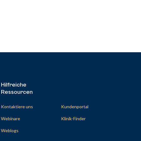
Hilfreiche
Hilfreiche
Ressourcen
Ressourcen
Kontaktiere uns
Kundenportal
Webinare
Klinik-Finder
Weblogs