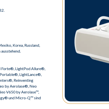
B2.
 Mexiko, Korea, Russland,
h ausstehend.
Forte®, LightPod Allure®,
Portable®, LightLance®,
nters®, Reinventing
eo by Aerolase®, Neo
 Neo V650 by Aerolase™,
ogy® und Micro-Q™ sind