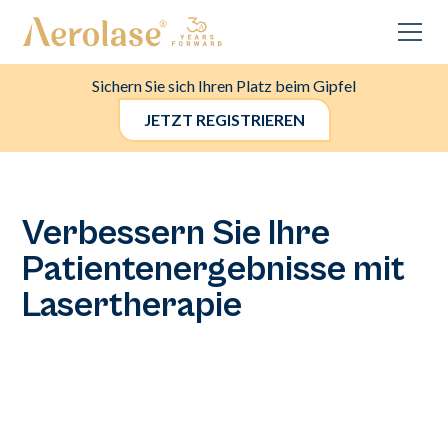
Sichern Sie sich Ihren Platz beim Gipfel
JETZT REGISTRIEREN
Verbessern Sie Ihre
Patientenergebnisse mit
Lasertherapie
Die Aerolase-Technologie revolutioniert die medizinische
Ästhetik, insbesondere für Patienten mit farbiger Haut.
Fangen Sie an, Ihr Angebot um fortschrittliche Laser zu
erweitern, die darauf ausgelegt sind, Ihre Fähigkeiten zu
verbessern.